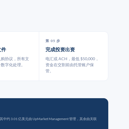
第 05 步
文件
完成投资出资
认购协议，所有文
电汇或 ACH，最低 $50,000，
台数字化处理。
资金在交割前由托管账户保
管。
 3.01 亿美元由 UpMarket Management 管理，其余由关联