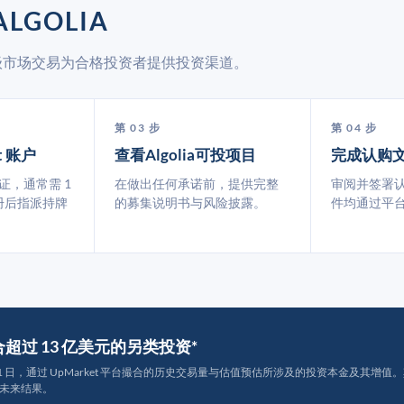
LGOLIA
通过二级市场交易为合格投资者提供投资渠道。
第 03 步
第 04 步
t 账户
查看Algolia可投项目
完成认购
认证，通常需 1
在做出任何承诺前，提供完整
审阅并签署
册后指派持牌
的募集说明书与风险披露。
件均通过平
撮合超过 13 亿美元的另类投资*
月 31 日，通过 UpMarket 平台撮合的历史交易量与估值预估所涉及的投资本金及其增值。其中约
未来结果。