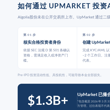
如何通过 UPMARKET 投资A
Algolia股份未在公开交易所上市。UpMarket 
第 01 步
第 02 步
核实合格投资者身份
创建 UpMarke
依据 SEC 法规 D 第 501 条确认
完成 KYC/AML 
资格，需满足收入或净资产门
–2 个工作日。注
槛。
代表。
Pre-IPO 投资流动性低、具投机性，可能导致本金全部损失。
UpMarket 已
$1.3B+
*包含截至 2026 年 3 
方管理。过往表现不代表