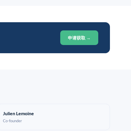
申请获取 →
Julien Lemoine
Co-founder