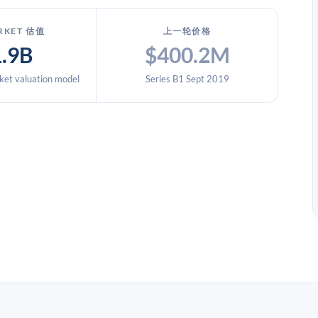
RKET 估值
上一轮价格
1.9B
$400.2M
et valuation model
Series B1 Sept 2019