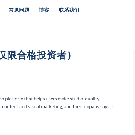
常见问题
博客
联系我们
（仅限合格投资者）
A
n platform that helps users make studio-quality
r content and visual marketing, and the company says it