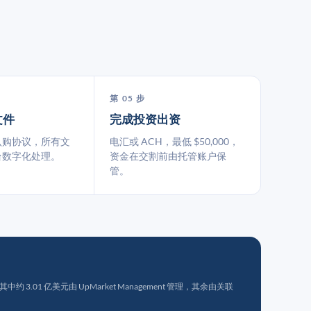
第 05 步
文件
完成投资出资
认购协议，所有文
电汇或 ACH，最低 $50,000，
台数字化处理。
资金在交割前由托管账户保
管。
 3.01 亿美元由 UpMarket Management 管理，其余由关联