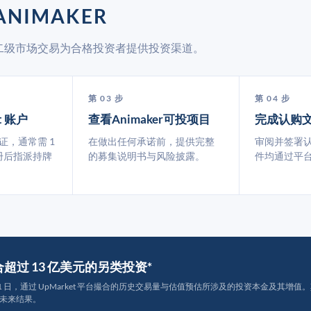
ANIMAKER
 通过二级市场交易为合格投资者提供投资渠道。
第 03 步
第 04 步
t 账户
查看Animaker可投项目
完成认购
认证，通常需 1
在做出任何承诺前，提供完整
审阅并签署
册后指派持牌
的募集说明书与风险披露。
件均通过平
撮合超过 13 亿美元的另类投资*
月 31 日，通过 UpMarket 平台撮合的历史交易量与估值预估所涉及的投资本金及其增值。其中约
未来结果。