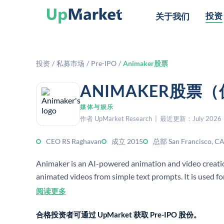
投资
关于我们
投资
/
私募市场
/
Pre-IPO
/
Animaker股票
ANIMAKER股票
媒体与娱乐
作者 UpMarket Research | 最近更新：July 2026
CEO RS Raghavan
成立 2015
总部 San Francisco, C
Animaker is an AI-powered animation and video creatio
animated videos from simple text prompts. It is used fo
has millions of users worldwide.
阅读更多
合格投资者可通过 UpMarket 获取 Pre-IPO 股份。