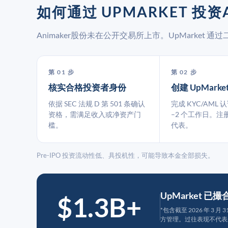
如何通过 UPMARKET 投资
Animaker股份未在公开交易所上市。UpMarket
第 01 步
第 02 步
核实合格投资者身份
创建 UpMarke
依据 SEC 法规 D 第 501 条确认
完成 KYC/AML 
资格，需满足收入或净资产门
–2 个工作日。注
槛。
代表。
Pre-IPO 投资流动性低、具投机性，可能导致本金全部损失。
UpMarket 已
$1.3B+
*包含截至 2026 年 3 
方管理。过往表现不代表