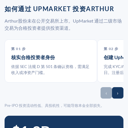
如何通过 UPMARKET 投资ARTHUR
Arthur股份未在公开交易所上市。UpMarket 通过二级市场
交易为合格投资者提供投资渠道。
第 01 步
第 02 步
核实合格投资者身份
创建 UpMa
依据 SEC 法规 D 第 501 条确认资格，需满足
完成 KYC/A
收入或净资产门槛。
日。注册后指
‹
›
Pre-IPO 投资流动性低、具投机性，可能导致本金全部损失。