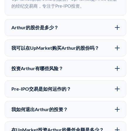
的经纪交易商，专注于Pre-IPO投资。
Arthur的股价是多少？
Arthur没有公开股价，因为它是一家私有公司。最近的
已知股价来自其最近一轮融资。 二级市场上的Pre-IPO
我可以在UpMarket购买Arthur的股份吗？
股价可能因供需和市场条件而与最近一轮融资价格有所
可以。合格投资者可以通过填写本页表单或在
不同。
upmarket.co创建账户来表达对Arthur股份的投资意向。
投资Arthur有哪些风险？
所有Pre-IPO产品视供应情况而定，最低投资金额为
Pre-IPO投资存在重大风险。Arthur的股份流动性低，意
50,000美元。UpMarket是FINRA注册的经纪交易商，
味着没有公开市场可以快速出售。不存在确定的退出时
自2019年以来已经纪超过5亿美元的另类投资。
Pre-IPO交易是如何运作的？
间表或回报保证。该投资具有投机性质，投资者应做好
在Pre-IPO交易中，合格投资者通过二级市场平台从现有
可能全部损失的准备。私有公司的估值在融资轮次之间
股东（如员工、早期投资者或其他持有人）处购买股
可能大幅波动。投资者应在投资前咨询其财务顾问并审
我如何退出Arthur的投资？
份。公司本身不会在这些交易中发行新股。UpMarket作
阅所有发行文件。
Pre-IPO持股主要有两种退出途径：在二级市场将股份出
为FINRA注册的经纪交易商促成这些交易，代表双方处
售给其他买家，或持有直到公司完成IPO或被收购。两
理合规、文件和结算事宜。
在UpMarket投资Arthur的最低金额是多少？