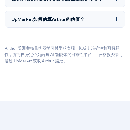
种途径都受限于转让限制、公司批准（优先购买权）和
UpMarket上大多数Pre-IPO产品的最低投资金额为
市场条件。任何退出的时间都是不可预测的，投资者应
50,000美元。具体金额可能因产品和股份供应情况而有
做好多年持有的准备。
UpMarket如何估算Arthur的估值？
所不同。创建 UpMarket账户或浏览可用投资无需任何
UpMarket的估值为，基于专有模型，综合多个数据来
费用。投资者仅在完成投资时支付交易相关费用。
源：融资轮次数据（Caplight）、营收估算（Sacra）、
二级市场定价以及上市公司可比数据。该模型对上市公
Arthur 监测并衡量机器学习模型的表现，以提升准确性和可解释
司可比倍数应用私有公司折扣，以反映流动性不足和信
性，并将自身定位为面向 AI 智能体的可靠性平台——合格投资者可
息不对称。此估值不构成投资建议，可能与实际交易价
通过 UpMarket 获取 Arthur 股票。
格存在重大差异。