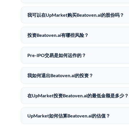
Beatoven.ai没有公开股价，因为它是一家私有
同。
我可以在UpMarket购买Beatoven.ai的股份吗？
可以。合格投资者可以通过填写本页表单或在upmarket
UpMarket是FINRA注册的经纪交易商，自2019
投资Beatoven.ai有哪些风险？
Pre-IPO投资存在重大风险。Beatoven.a
全部损失的准备。私有公司的估值在融资轮次之间可
Pre-IPO交易是如何运作的？
在Pre-IPO交易中，合格投资者通过二级市场平台从
注册的经纪交易商促成这些交易，代表双方处理合规
我如何退出Beatoven.ai的投资？
Pre-IPO持股主要有两种退出途径：在二级市场
件。任何退出的时间都是不可预测的，投资者应做好
在UpMarket投资Beatoven.ai的最低金额是多少？
UpMarket上大多数Pre-IPO产品的最低投资金
仅在完成投资时支付交易相关费用。
UpMarket如何估算Beatoven.ai的估值？
UpMarket的估值为，基于专有模型，综合多个数据