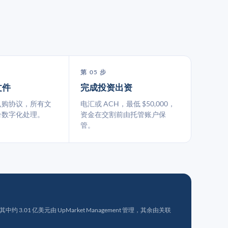
第 05 步
文件
完成投资出资
认购协议，所有文
电汇或 ACH，最低 $50,000，
台数字化处理。
资金在交割前由托管账户保
管。
 3.01 亿美元由 UpMarket Management 管理，其余由关联