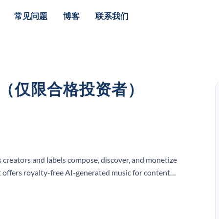
常见问题
博客
联系我们
I股票（仅限合格投资者）
 creators and labels compose, discover, and monetize
It offers royalty-free AI-generated music for content
 AI music generators.