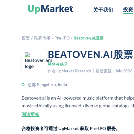
投资
关于我们
投资
/
私募市场
/
Pre-IPO
/
Beatoven.ai股票
BEATOVEN.A
媒体与娱乐
作者 UpMarket Research | 最近更新：July 2026
总部 Bengaluru, India
Beatoven.ai is an AI-powered music platform that helps
music ethically using licensed, diverse global catalogs. 
creators and claims to be one of the first fairly trained
阅读更多
合格投资者可通过 UpMarket 获取 Pre-IPO 股份。