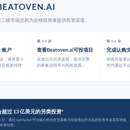
EATOVEN.AI
et 通过二级市场交易为合格投资者提供投资渠道。
第 03 步
第 04 步
t 账户
查看Beatoven.ai可投项目
完成认购
认证，通常需 1
在做出任何承诺前，提供完整
审阅并签署
册后指派持牌
的募集说明书与风险披露。
件均通过平
撮合超过 13 亿美元的另类投资*
月 31 日，通过 UpMarket 平台撮合的历史交易量与估值预估所涉及的投资本金及其增值。其中约
未来结果。