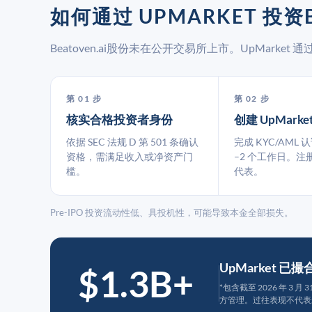
如何通过 UPMARKET 投资B
Beatoven.ai股份未在公开交易所上市。UpMark
第 01 步
第 02 步
核实合格投资者身份
创建 UpMarke
依据 SEC 法规 D 第 501 条确认
完成 KYC/AML 
资格，需满足收入或净资产门
–2 个工作日。注
槛。
代表。
Pre-IPO 投资流动性低、具投机性，可能导致本金全部损失。
UpMarket 已
$1.3B+
*包含截至 2026 年 3 
方管理。过往表现不代表