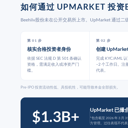
如何通过 UPMARKET 投资B
Beehiiv股份未在公开交易所上市。UpMarket 
第 01 步
第 02 步
核实合格投资者身份
创建 UpMarke
依据 SEC 法规 D 第 501 条确认
完成 KYC/AML 
资格，需满足收入或净资产门
–2 个工作日。注
槛。
代表。
Pre-IPO 投资流动性低、具投机性，可能导致本金全部损失。
UpMarket 已
$1.3B+
*包含截至 2026 年 3 
方管理。过往表现不代表