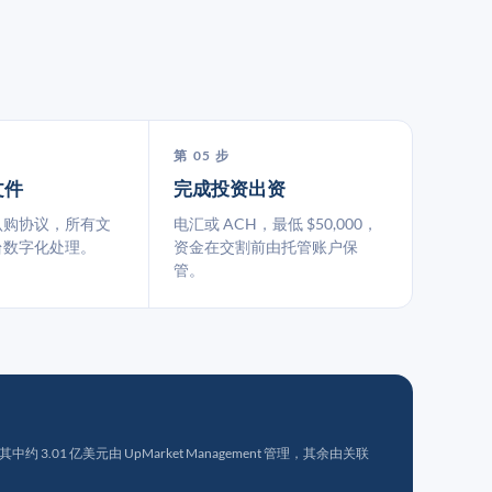
第 05 步
文件
完成投资出资
认购协议，所有文
电汇或 ACH，最低 $50,000，
台数字化处理。
资金在交割前由托管账户保
管。
 3.01 亿美元由 UpMarket Management 管理，其余由关联