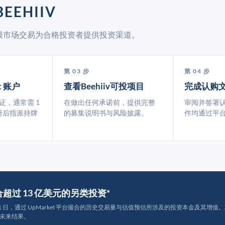
EEHIIV
通过二级市场交易为合格投资者提供投资渠道。
第 03 步
第 04 步
t 账户
查看Beehiiv可投项目
完成认购
认证，通常需 1
在做出任何承诺前，提供完整
审阅并签署
册后指派持牌
的募集说明书与风险披露。
件均通过平
撮合超过 13 亿美元的另类投资*
月 31 日，通过 UpMarket 平台撮合的历史交易量与估值预估所涉及的投资本金及其增值。其中约
未来结果。