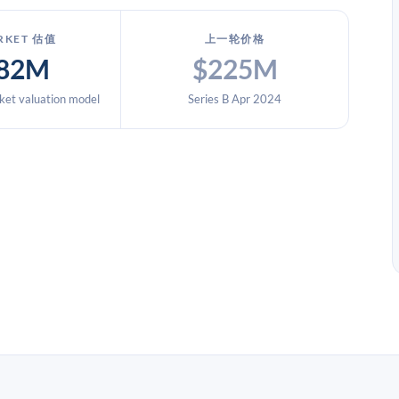
RKET 估值
上一轮价格
82M
$225M
et valuation model
Series B Apr 2024