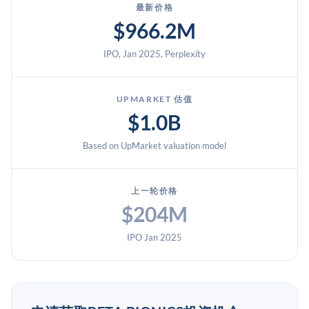
最新价格
$966.2M
IPO, Jan 2025, Perplexity
UPMARKET 估值
$1.0B
Based on UpMarket valuation model
上一轮价格
$204M
IPO Jan 2025