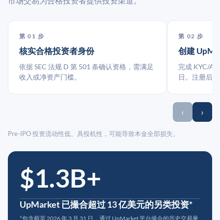
市场交易为合格投资者提供投资渠道。
第 01 步
第 02 步
核实合格投资者身份
创建 UpMa
依据 SEC 法规 D 第 501 条确认资格，需满足
完成 KYC/A
收入或净资产门槛。
日。注册后指
‹
›
Pre-IPO 投资流动性低、具投机性，可能导致本金全部损失。
$1.3B+
UpMarket 已撮合超过 13 亿美元的另类投资*
*包含截至 2026 年 3 月 31 日，通过 UpMarket 平台撮合的历史交易量