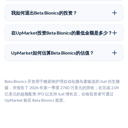
在Pre-IPO交易中，合格投资者通过二级市场平台从现有
应做好可能全部损失的准备。私有公司的估值在融资轮
股东（如员工、早期投资者或其他持有人）处购买股
次之间可能大幅波动。投资者应在投资前咨询其财务顾
我如何退出Beta Bionics的投资？
份。公司本身不会在这些交易中发行新股。UpMarket作
问并审阅所有发行文件。
Pre-IPO持股主要有两种退出途径：在二级市场将股份出
为FINRA注册的经纪交易商促成这些交易，代表双方处
售给其他买家，或持有直到公司完成IPO或被收购。两
理合规、文件和结算事宜。
在UpMarket投资Beta Bionics的最低金额是多少？
种途径都受限于转让限制、公司批准（优先购买权）和
UpMarket上大多数Pre-IPO产品的最低投资金额为
市场条件。任何退出的时间都是不可预测的，投资者应
50,000美元。具体金额可能因产品和股份供应情况而有
做好多年持有的准备。
UpMarket如何估算Beta Bionics的估值？
所不同。创建 UpMarket账户或浏览可用投资无需任何
UpMarket的估值为，基于专有模型，综合多个数据来
费用。投资者仅在完成投资时支付交易相关费用。
源：融资轮次数据（Caplight）、营收估算（Sacra）、
二级市场定价以及上市公司可比数据。该模型对上市公
Beta Bionics 开发用于糖尿病护理自动化胰岛素输送的 iLet 仿生胰
司可比倍数应用私有公司折扣，以反映流动性不足和信
腺，并报告了 2026 年第一季度 2760 万美元的营收；在完成 2.04
息不对称。此估值不构成投资建议，可能与实际交易价
亿美元的超额配售 IPO 以支持 iLet 增长后，合格投资者可通过
格存在重大差异。
UpMarket 购买 Beta Bionics 股票。