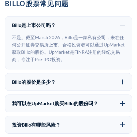
BILLO股票常见问题
Billo是上市公司吗？
不是。截至March 2026，Billo是一家私有公司，未在任
何公开证券交易所上市。合格投资者可以通过UpMarket
获取Billo的股份。UpMarket是FINRA注册的经纪交易
商，专注于Pre-IPO投资。
Billo的股价是多少？
Billo没有公开股价，因为它是一家私有公司。最近的已
知股价来自其最近一轮融资。 二级市场上的Pre-IPO股
我可以在UpMarket购买Billo的股份吗？
价可能因供需和市场条件而与最近一轮融资价格有所不
可以。合格投资者可以通过填写本页表单或在
同。
upmarket.co创建账户来表达对Billo股份的投资意向。所
投资Billo有哪些风险？
有Pre-IPO产品视供应情况而定，最低投资金额为