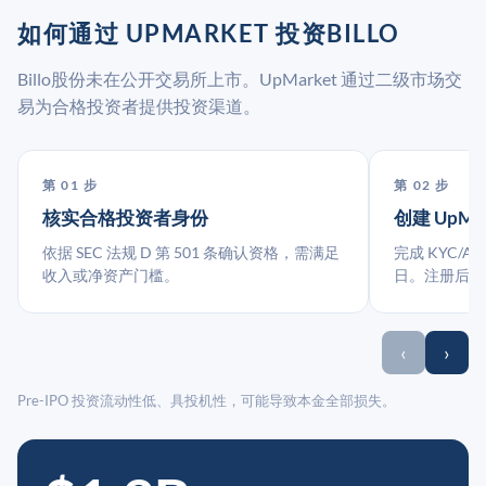
如何通过 UPMARKET 投资BILLO
Billo股份未在公开交易所上市。UpMarket 通过二级市场交
易为合格投资者提供投资渠道。
第 01 步
第 02 步
核实合格投资者身份
创建 UpMa
依据 SEC 法规 D 第 501 条确认资格，需满足
完成 KYC/A
收入或净资产门槛。
日。注册后指
‹
›
Pre-IPO 投资流动性低、具投机性，可能导致本金全部损失。