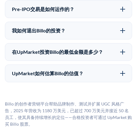
Pre-IPO投资存在重大风险。Billo的股份流动性低，意味
50,000美元。UpMarket是FINRA注册的经纪交易商，
着没有公开市场可以快速出售。不存在确定的退出时间
自2019年以来已经纪超过5亿美元的另类投资。
Pre-IPO交易是如何运作的？
表或回报保证。该投资具有投机性质，投资者应做好可
在Pre-IPO交易中，合格投资者通过二级市场平台从现有
能全部损失的准备。私有公司的估值在融资轮次之间可
股东（如员工、早期投资者或其他持有人）处购买股
能大幅波动。投资者应在投资前咨询其财务顾问并审阅
我如何退出Billo的投资？
份。公司本身不会在这些交易中发行新股。UpMarket作
所有发行文件。
Pre-IPO持股主要有两种退出途径：在二级市场将股份出
为FINRA注册的经纪交易商促成这些交易，代表双方处
售给其他买家，或持有直到公司完成IPO或被收购。两
理合规、文件和结算事宜。
在UpMarket投资Billo的最低金额是多少？
种途径都受限于转让限制、公司批准（优先购买权）和
UpMarket上大多数Pre-IPO产品的最低投资金额为
市场条件。任何退出的时间都是不可预测的，投资者应
50,000美元。具体金额可能因产品和股份供应情况而有
做好多年持有的准备。
UpMarket如何估算Billo的估值？
所不同。创建 UpMarket账户或浏览可用投资无需任何
UpMarket的估值为，基于专有模型，综合多个数据来
费用。投资者仅在完成投资时支付交易相关费用。
源：融资轮次数据（Caplight）、营收估算（Sacra）、
二级市场定价以及上市公司可比数据。该模型对上市公
Billo 的创作者营销平台帮助品牌制作、测试并扩展 UGC 风格广
司可比倍数应用私有公司折扣，以反映流动性不足和信
告，2025 年营收为 1180 万美元，已超过 700 万美元并接近 50 名
息不对称。此估值不构成投资建议，可能与实际交易价
员工，使其具备持续增长的定位——合格投资者可通过 UpMarket 购
格存在重大差异。
买 Billo 股票。