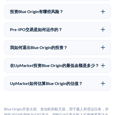
可以。合格投资者可以通过填写本页表单或在
有所不同。
upmarket.co创建账户来表达对Blue Origin股份的投资意
投资Blue Origin有哪些风险？
向。所有Pre-IPO产品视供应情况而定，最低投资金额为
Pre-IPO投资存在重大风险。Blue Origin的股份流动性
50,000美元。UpMarket是FINRA注册的经纪交易商，
低，意味着没有公开市场可以快速出售。不存在确定的
自2019年以来已经纪超过5亿美元的另类投资。
Pre-IPO交易是如何运作的？
退出时间表或回报保证。该投资具有投机性质，投资者
在Pre-IPO交易中，合格投资者通过二级市场平台从现有
应做好可能全部损失的准备。私有公司的估值在融资轮
股东（如员工、早期投资者或其他持有人）处购买股
次之间可能大幅波动。投资者应在投资前咨询其财务顾
我如何退出Blue Origin的投资？
份。公司本身不会在这些交易中发行新股。UpMarket作
问并审阅所有发行文件。
Pre-IPO持股主要有两种退出途径：在二级市场将股份出
为FINRA注册的经纪交易商促成这些交易，代表双方处
售给其他买家，或持有直到公司完成IPO或被收购。两
理合规、文件和结算事宜。
在UpMarket投资Blue Origin的最低金额是多少？
种途径都受限于转让限制、公司批准（优先购买权）和
UpMarket上大多数Pre-IPO产品的最低投资金额为
市场条件。任何退出的时间都是不可预测的，投资者应
50,000美元。具体金额可能因产品和股份供应情况而有
做好多年持有的准备。
UpMarket如何估算Blue Origin的估值？
所不同。创建 UpMarket账户或浏览可用投资无需任何
UpMarket的估值为，基于专有模型，综合多个数据来
费用。投资者仅在完成投资时支付交易相关费用。
源：融资轮次数据（Caplight）、营收估算（Sacra）、
二级市场定价以及上市公司可比数据。该模型对上市公
Blue Origin开发火箭、发动机和航天器，用于载人和货运任务，并
司可比倍数应用私有公司折扣，以反映流动性不足和信
报告2024年营收为42亿美元，同时以6亿美元投入扩建佛罗里达火