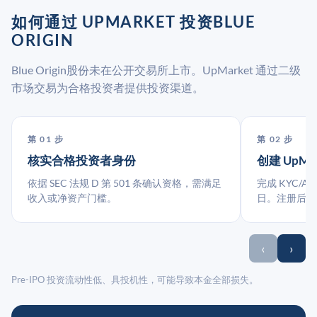
如何通过 UPMARKET 投资BLUE
ORIGIN
Blue Origin股份未在公开交易所上市。UpMarket 通过二级
市场交易为合格投资者提供投资渠道。
第 01 步
第 02 步
核实合格投资者身份
创建 UpMa
依据 SEC 法规 D 第 501 条确认资格，需满足
完成 KYC/A
收入或净资产门槛。
日。注册后指
‹
›
Pre-IPO 投资流动性低、具投机性，可能导致本金全部损失。