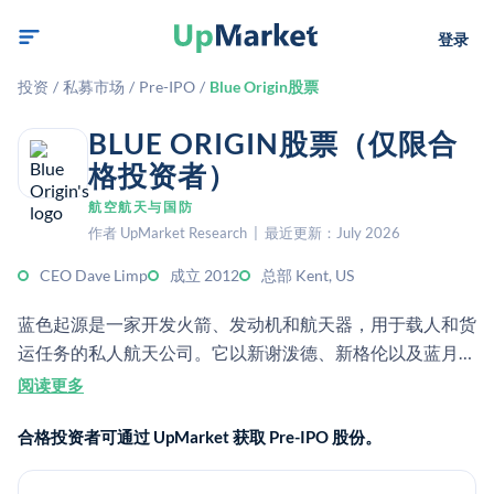
登录
投资
/
私募市场
/
Pre-IPO
/
Blue Origin股票
BLUE ORIGIN股票（仅限合
格投资者）
航空航天与国防
作者 UpMarket Research | 最近更新：July 2026
CEO Dave Limp
成立 2012
总部 Kent, US
蓝色起源是一家开发火箭、发动机和航天器，用于载人和货
运任务的私人航天公司。它以新谢泼德、新格伦以及蓝月球
等月球系统而闻名。
阅读更多
合格投资者可通过 UpMarket 获取 Pre-IPO 股份。