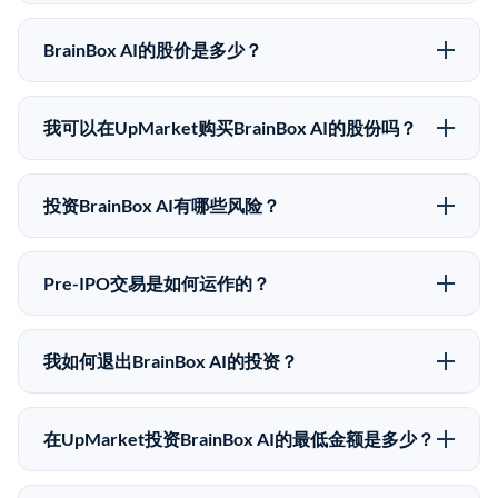
BrainBox AI的股价是多少？
BrainBox AI没有公开股价，因为它是一家私有公司。最
近的已知股价来自其最近一轮融资。 二级市场上的Pre-
我可以在UpMarket购买BrainBox AI的股份吗？
IPO股价可能因供需和市场条件而与最近一轮融资价格
可以。合格投资者可以通过填写本页表单或在
有所不同。
upmarket.co创建账户来表达对BrainBox AI股份的投资
投资BrainBox AI有哪些风险？
意向。所有Pre-IPO产品视供应情况而定，最低投资金额
Pre-IPO投资存在重大风险。BrainBox AI的股份流动性
为50,000美元。UpMarket是FINRA注册的经纪交易
低，意味着没有公开市场可以快速出售。不存在确定的
商，自2019年以来已经纪超过5亿美元的另类投资。
Pre-IPO交易是如何运作的？
退出时间表或回报保证。该投资具有投机性质，投资者
在Pre-IPO交易中，合格投资者通过二级市场平台从现有
应做好可能全部损失的准备。私有公司的估值在融资轮
股东（如员工、早期投资者或其他持有人）处购买股
次之间可能大幅波动。投资者应在投资前咨询其财务顾
我如何退出BrainBox AI的投资？
份。公司本身不会在这些交易中发行新股。UpMarket作
问并审阅所有发行文件。
Pre-IPO持股主要有两种退出途径：在二级市场将股份出
为FINRA注册的经纪交易商促成这些交易，代表双方处
售给其他买家，或持有直到公司完成IPO或被收购。两
理合规、文件和结算事宜。
在UpMarket投资BrainBox AI的最低金额是多少？
种途径都受限于转让限制、公司批准（优先购买权）和
UpMarket上大多数Pre-IPO产品的最低投资金额为
市场条件。任何退出的时间都是不可预测的，投资者应