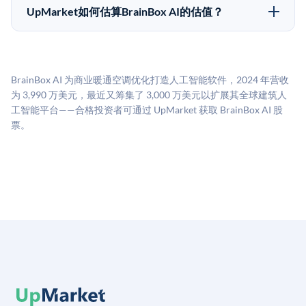
50,000美元。具体金额可能因产品和股份供应情况而有
做好多年持有的准备。
UpMarket如何估算BrainBox AI的估值？
所不同。创建 UpMarket账户或浏览可用投资无需任何
UpMarket的估值为，基于专有模型，综合多个数据来
费用。投资者仅在完成投资时支付交易相关费用。
源：融资轮次数据（Caplight）、营收估算（Sacra）、
二级市场定价以及上市公司可比数据。该模型对上市公
BrainBox AI 为商业暖通空调优化打造人工智能软件，2024 年营收
司可比倍数应用私有公司折扣，以反映流动性不足和信
为 3,990 万美元，最近又筹集了 3,000 万美元以扩展其全球建筑人
息不对称。此估值不构成投资建议，可能与实际交易价
工智能平台——合格投资者可通过 UpMarket 获取 BrainBox AI 股
格存在重大差异。
票。