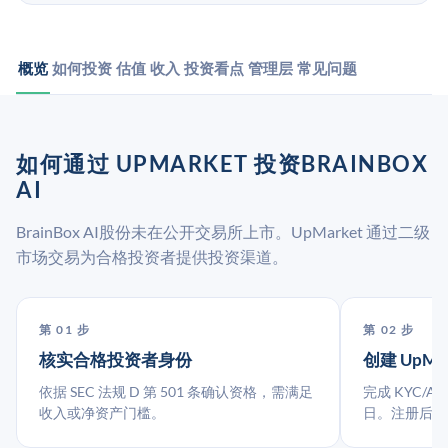
概览
如何投资
估值
收入
投资看点
管理层
常见问题
如何通过 UPMARKET 投资BRAINBOX
AI
BrainBox AI股份未在公开交易所上市。UpMarket 通过二级
市场交易为合格投资者提供投资渠道。
第 01 步
第 02 步
核实合格投资者身份
创建 UpMa
依据 SEC 法规 D 第 501 条确认资格，需满足
完成 KYC/A
收入或净资产门槛。
日。注册后指