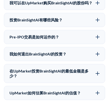
近的已知股价来自其最近一轮融资。 二级市场上的Pre-
我可以在UpMarket购买BrainSightAI的股份吗？
IPO股价可能因供需和市场条件而与最近一轮融资价格
可以。合格投资者可以通过填写本页表单或在
有所不同。
upmarket.co创建账户来表达对BrainSightAI股份的投资
投资BrainSightAI有哪些风险？
意向。所有Pre-IPO产品视供应情况而定，最低投资金额
Pre-IPO投资存在重大风险。BrainSightAI的股份流动性
为50,000美元。UpMarket是FINRA注册的经纪交易
低，意味着没有公开市场可以快速出售。不存在确定的
商，自2019年以来已经纪超过5亿美元的另类投资。
Pre-IPO交易是如何运作的？
退出时间表或回报保证。该投资具有投机性质，投资者
在Pre-IPO交易中，合格投资者通过二级市场平台从现有
应做好可能全部损失的准备。私有公司的估值在融资轮
股东（如员工、早期投资者或其他持有人）处购买股
次之间可能大幅波动。投资者应在投资前咨询其财务顾
我如何退出BrainSightAI的投资？
份。公司本身不会在这些交易中发行新股。UpMarket作
问并审阅所有发行文件。
Pre-IPO持股主要有两种退出途径：在二级市场将股份出
为FINRA注册的经纪交易商促成这些交易，代表双方处
售给其他买家，或持有直到公司完成IPO或被收购。两
理合规、文件和结算事宜。
在UpMarket投资BrainSightAI的最低金额是多
种途径都受限于转让限制、公司批准（优先购买权）和
少？
市场条件。任何退出的时间都是不可预测的，投资者应
UpMarket上大多数Pre-IPO产品的最低投资金额为
做好多年持有的准备。
50,000美元。具体金额可能因产品和股份供应情况而有
UpMarket如何估算BrainSightAI的估值？
所不同。创建 UpMarket账户或浏览可用投资无需任何
UpMarket的估值为，基于专有模型，综合多个数据来
费用。投资者仅在完成投资时支付交易相关费用。
源：融资轮次数据（Caplight）、营收估算（Sacra）、