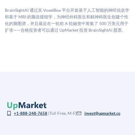
二级市场定价以及上市公司可比数据。该模型对上市公
BrainSightAI 通过其 VoxelBox 平台开发基于人工智能的神经信息学
司可比倍数应用私有公司折扣，以反映流动性不足和信
和基于 MRI 的脑连接组学，为神经外科医生和精神科医生创建个性
息不对称。此估值不构成投资建议，可能与实际交易价
化的脑图谱，并且最近在一轮前 A 轮融资中筹集了 500 万美元用于
格存在重大差异。
扩张——合格投资者可以通过 UpMarket 投资 BrainSightAI 股票。
(Toll Free, M-F)
+1-888-248-7658
invest@upmarket.co