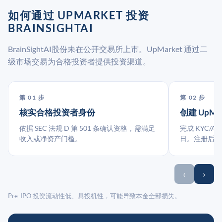
如何通过 UPMARKET 投资
BRAINSIGHTAI
BrainSightAI股份未在公开交易所上市。UpMarket 通过二
级市场交易为合格投资者提供投资渠道。
第 01 步
第 02 步
核实合格投资者身份
创建 UpMa
依据 SEC 法规 D 第 501 条确认资格，需满足
完成 KYC/A
收入或净资产门槛。
日。注册后指
‹
›
Pre-IPO 投资流动性低、具投机性，可能导致本金全部损失。