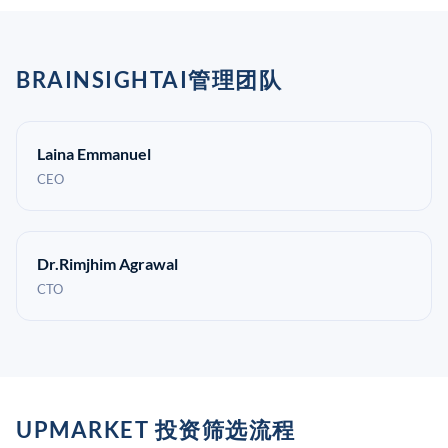
BRAINSIGHTAI管理团队
Laina Emmanuel
CEO
Dr.Rimjhim Agrawal
CTO
UPMARKET 投资筛选流程