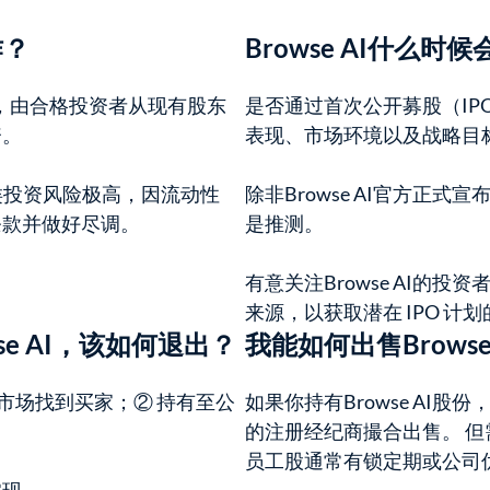
作？
Browse AI什么时
级市场，由合格投资者从现有股东
是否通过首次公开募股（I
资。
表现、市场环境以及战略目
此类投资风险极高，因流动性
除非Browse AI官方正
条款并做好尽调。
是推测。
有意关注Browse AI的
来源，以获取潜在 IPO 计
wse AI，该如何退出？
我能如何出售Browse
二级市场找到买家；② 持有至公
如果你持有Browse AI股份
的注册经纪商撮合出售。 
员工股通常有锁定期或公司