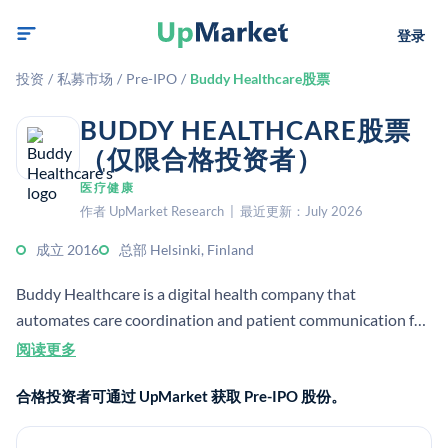
登录
投资
/
私募市场
/
Pre-IPO
/
Buddy Healthcare股票
BUDDY HEALTHCARE股票
（仅限合格投资者）
医疗健康
作者 UpMarket Research | 最近更新：July 2026
成立 2016
总部 Helsinki, Finland
Buddy Healthcare is a digital health company that
automates care coordination and patient communication for
hospitals and clinics. Its BuddyCare platform includes a
阅读更多
patient app and a dashboard for healthcare staff, helping
合格投资者可通过 UpMarket 获取 Pre-IPO 股份。
streamline pathways and improve operational efficiency.