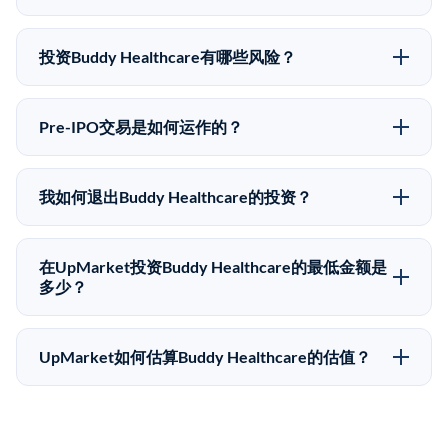
价格有所不同。
可以。合格投资者可以通过填写本页表单或在
upmarket.co创建账户来表达对Buddy Healthcare股份的
投资Buddy Healthcare有哪些风险？
投资意向。所有Pre-IPO产品视供应情况而定，最低投资
Pre-IPO投资存在重大风险。Buddy Healthcare的股份流
金额为50,000美元。UpMarket是FINRA注册的经纪交
动性低，意味着没有公开市场可以快速出售。不存在确
易商，自2019年以来已经纪超过5亿美元的另类投资。
Pre-IPO交易是如何运作的？
定的退出时间表或回报保证。该投资具有投机性质，投
在Pre-IPO交易中，合格投资者通过二级市场平台从现有
资者应做好可能全部损失的准备。私有公司的估值在融
股东（如员工、早期投资者或其他持有人）处购买股
资轮次之间可能大幅波动。投资者应在投资前咨询其财
我如何退出Buddy Healthcare的投资？
份。公司本身不会在这些交易中发行新股。UpMarket作
务顾问并审阅所有发行文件。
Pre-IPO持股主要有两种退出途径：在二级市场将股份出
为FINRA注册的经纪交易商促成这些交易，代表双方处
售给其他买家，或持有直到公司完成IPO或被收购。两
理合规、文件和结算事宜。
在UpMarket投资Buddy Healthcare的最低金额是
种途径都受限于转让限制、公司批准（优先购买权）和
多少？
市场条件。任何退出的时间都是不可预测的，投资者应
UpMarket上大多数Pre-IPO产品的最低投资金额为
做好多年持有的准备。
50,000美元。具体金额可能因产品和股份供应情况而有
UpMarket如何估算Buddy Healthcare的估值？
所不同。创建 UpMarket账户或浏览可用投资无需任何
UpMarket的估值为，基于专有模型，综合多个数据来
费用。投资者仅在完成投资时支付交易相关费用。
源：融资轮次数据（Caplight）、营收估算（Sacra）、
二级市场定价以及上市公司可比数据。该模型对上市公