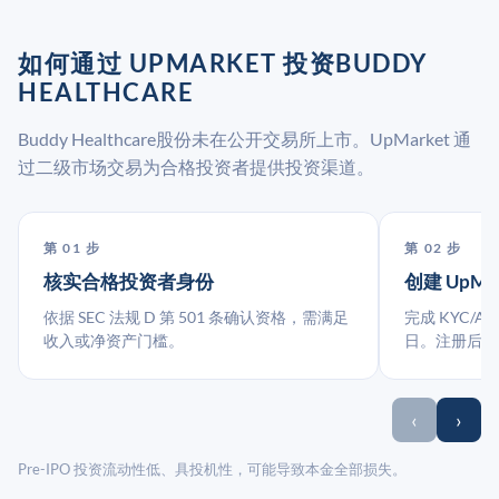
如何通过 UPMARKET 投资BUDDY
HEALTHCARE
Buddy Healthcare股份未在公开交易所上市。UpMarket 通
过二级市场交易为合格投资者提供投资渠道。
第 01 步
第 02 步
核实合格投资者身份
创建 UpMa
依据 SEC 法规 D 第 501 条确认资格，需满足
完成 KYC/A
收入或净资产门槛。
日。注册后指
‹
›
Pre-IPO 投资流动性低、具投机性，可能导致本金全部损失。