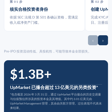
第 01 步
第 02 步
核实合格投资者身份
创建 UpMa
依据 SEC 法规 D 第 501 条确认资格，需满足
完成 KYC/A
收入或净资产门槛。
日。注册后指
‹
›
Pre-IPO 投资流动性低、具投机性，可能导致本金全部损失。
$1.3B+
UpMarket 已撮合超过 13 亿美元的另类投资*
*包含截至 2026 年 3 月 31 日，通过 UpMarket 平台撮合的历史交易量
与估值预估所涉及的投资本金及其增值。其中约 3.01 亿美元由
UpMarket Management 管理，其余由关联方管理。过往表现不代表未
来结果。