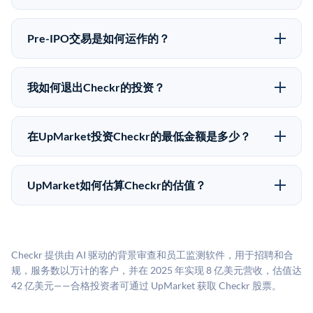
所有Pre-IPO产品视供应情况而定，最低投资金额为
Pre-IPO投资存在重大风险。Checkr的股份流动性低，
50,000美元。UpMarket是FINRA注册的经纪交易商，
意味着没有公开市场可以快速出售。不存在确定的退出
自2019年以来已经纪超过5亿美元的另类投资。
Pre-IPO交易是如何运作的？
时间表或回报保证。该投资具有投机性质，投资者应做
在Pre-IPO交易中，合格投资者通过二级市场平台从现有
好可能全部损失的准备。私有公司的估值在融资轮次之
股东（如员工、早期投资者或其他持有人）处购买股
间可能大幅波动。投资者应在投资前咨询其财务顾问并
我如何退出Checkr的投资？
份。公司本身不会在这些交易中发行新股。UpMarket作
审阅所有发行文件。
Pre-IPO持股主要有两种退出途径：在二级市场将股份出
为FINRA注册的经纪交易商促成这些交易，代表双方处
售给其他买家，或持有直到公司完成IPO或被收购。两
理合规、文件和结算事宜。
在UpMarket投资Checkr的最低金额是多少？
种途径都受限于转让限制、公司批准（优先购买权）和
UpMarket上大多数Pre-IPO产品的最低投资金额为
市场条件。任何退出的时间都是不可预测的，投资者应
50,000美元。具体金额可能因产品和股份供应情况而有
做好多年持有的准备。
UpMarket如何估算Checkr的估值？
所不同。创建 UpMarket账户或浏览可用投资无需任何
UpMarket的估值为，基于专有模型，综合多个数据来
费用。投资者仅在完成投资时支付交易相关费用。
源：融资轮次数据（Caplight）、营收估算（Sacra）、
二级市场定价以及上市公司可比数据。该模型对上市公
Checkr 提供由 AI 驱动的背景审查和员工监测软件，用于招聘和合
司可比倍数应用私有公司折扣，以反映流动性不足和信
规，服务数以万计的客户，并在 2025 年实现 8 亿美元营收，估值达
息不对称。此估值不构成投资建议，可能与实际交易价
42 亿美元——合格投资者可通过 UpMarket 获取 Checkr 股票。
格存在重大差异。