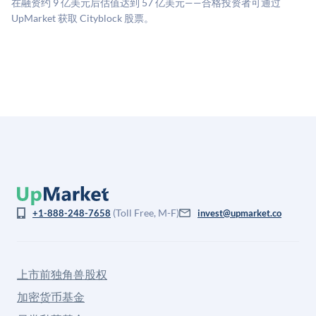
在融资约 9 亿美元后估值达到 57 亿美元——合格投资者可通过
格存在重大差异。
UpMarket 获取 Cityblock 股票。
(Toll Free, M-F)
+1-888-248-7658
invest@upmarket.co
上市前独角兽股权
加密货币基金