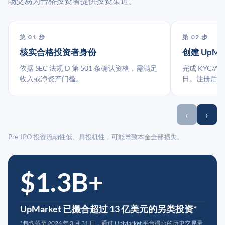
场交易为合格投资者提供投资渠道。
第 01 步
第 02 步
核实合格投资者身份
创建 UpMa
依据 SEC 法规 D 第 501 条确认资格，需满足
完成 KYC/A
收入或净资产门槛。
日。注册后指
‹
›
Pre-IPO 投资流动性低、具投机性，可能导致本金全部损失。
$1.3B+
UpMarket 已撮合超过 13 亿美元的另类投资*
*包含截至 2026 年 3 月 31 日，通过 UpMarket 平台撮合的历史交易量