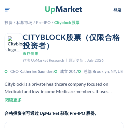
登录
投资
/
私募市场
/
Pre-IPO
/
Cityblock股票
CITYBLOCK股票（仅限合格
投资者）
医疗健康
作者 UpMarket Research | 最近更新：July 2026
CEO Katherine Saunders
成立 2017
总部 Brooklyn, NY, US
Cityblock is a private healthcare company focused on
Medicaid and low-income Medicare members. It uses
technology to coordinate primary, behavioral, and social care
阅读更多
for underserved urban populations.
合格投资者可通过 UpMarket 获取 Pre-IPO 股份。