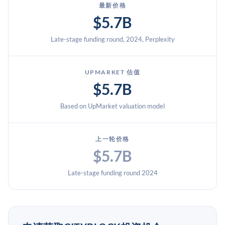
最新价格
$5.7B
Late-stage funding round, 2024, Perplexity
UPMARKET 估值
$5.7B
Based on UpMarket valuation model
上一轮价格
$5.7B
Late-stage funding round 2024