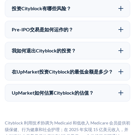
有所不同。
upmarket.co创建账户来表达对Cityblock股份的投资意
投资Cityblock有哪些风险？
向。所有Pre-IPO产品视供应情况而定，最低投资金额为
Pre-IPO投资存在重大风险。Cityblock的股份流动性
50,000美元。UpMarket是FINRA注册的经纪交易商，
低，意味着没有公开市场可以快速出售。不存在确定的
自2019年以来已经纪超过5亿美元的另类投资。
Pre-IPO交易是如何运作的？
退出时间表或回报保证。该投资具有投机性质，投资者
在Pre-IPO交易中，合格投资者通过二级市场平台从现有
应做好可能全部损失的准备。私有公司的估值在融资轮
股东（如员工、早期投资者或其他持有人）处购买股
次之间可能大幅波动。投资者应在投资前咨询其财务顾
我如何退出Cityblock的投资？
份。公司本身不会在这些交易中发行新股。UpMarket作
问并审阅所有发行文件。
Pre-IPO持股主要有两种退出途径：在二级市场将股份出
为FINRA注册的经纪交易商促成这些交易，代表双方处
售给其他买家，或持有直到公司完成IPO或被收购。两
理合规、文件和结算事宜。
在UpMarket投资Cityblock的最低金额是多少？
种途径都受限于转让限制、公司批准（优先购买权）和
UpMarket上大多数Pre-IPO产品的最低投资金额为
市场条件。任何退出的时间都是不可预测的，投资者应
50,000美元。具体金额可能因产品和股份供应情况而有
做好多年持有的准备。
UpMarket如何估算Cityblock的估值？
所不同。创建 UpMarket账户或浏览可用投资无需任何
UpMarket的估值为，基于专有模型，综合多个数据来
费用。投资者仅在完成投资时支付交易相关费用。
源：融资轮次数据（Caplight）、营收估算（Sacra）、
二级市场定价以及上市公司可比数据。该模型对上市公
Cityblock 利用技术协调为 Medicaid 和低收入 Medicare 会员提供初
司可比倍数应用私有公司折扣，以反映流动性不足和信
级保健、行为健康和社会护理；在 2025 年实现 15 亿美元收入，并
息不对称。此估值不构成投资建议，可能与实际交易价