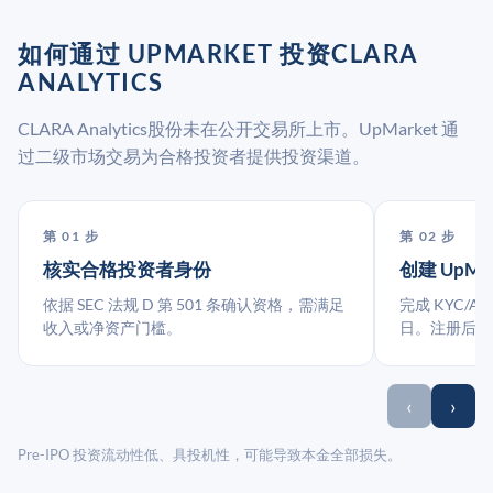
如何通过 UPMARKET 投资CLARA
ANALYTICS
CLARA Analytics股份未在公开交易所上市。UpMarket 通
过二级市场交易为合格投资者提供投资渠道。
第 01 步
第 02 步
核实合格投资者身份
创建 UpMa
依据 SEC 法规 D 第 501 条确认资格，需满足
完成 KYC/A
收入或净资产门槛。
日。注册后指
‹
›
Pre-IPO 投资流动性低、具投机性，可能导致本金全部损失。