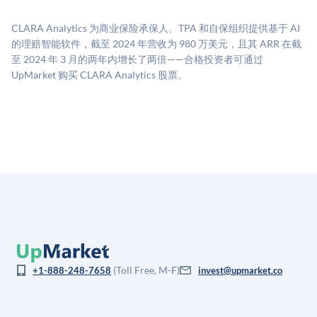
源：融资轮次数据（Caplight）、营收估算（Sacra）、
二级市场定价以及上市公司可比数据。该模型对上市公
CLARA Analytics 为商业保险承保人、TPA 和自保组织提供基于 AI
司可比倍数应用私有公司折扣，以反映流动性不足和信
的理赔智能软件，截至 2024 年营收为 980 万美元，且其 ARR 在截
息不对称。此估值不构成投资建议，可能与实际交易价
至 2024 年 3 月的两年内增长了两倍——合格投资者可通过
格存在重大差异。
UpMarket 购买 CLARA Analytics 股票。
(Toll Free, M-F)
+1-888-248-7658
invest@upmarket.co