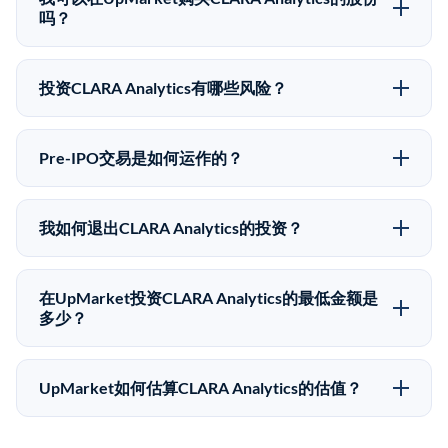
的Pre-IPO股价可能因供需和市场条件而与最近一轮融资
吗？
价格有所不同。
可以。合格投资者可以通过填写本页表单或在
upmarket.co创建账户来表达对CLARA Analytics股份的
投资CLARA Analytics有哪些风险？
投资意向。所有Pre-IPO产品视供应情况而定，最低投资
Pre-IPO投资存在重大风险。CLARA Analytics的股份流
金额为50,000美元。UpMarket是FINRA注册的经纪交
动性低，意味着没有公开市场可以快速出售。不存在确
易商，自2019年以来已经纪超过5亿美元的另类投资。
Pre-IPO交易是如何运作的？
定的退出时间表或回报保证。该投资具有投机性质，投
在Pre-IPO交易中，合格投资者通过二级市场平台从现有
资者应做好可能全部损失的准备。私有公司的估值在融
股东（如员工、早期投资者或其他持有人）处购买股
资轮次之间可能大幅波动。投资者应在投资前咨询其财
我如何退出CLARA Analytics的投资？
份。公司本身不会在这些交易中发行新股。UpMarket作
务顾问并审阅所有发行文件。
Pre-IPO持股主要有两种退出途径：在二级市场将股份出
为FINRA注册的经纪交易商促成这些交易，代表双方处
售给其他买家，或持有直到公司完成IPO或被收购。两
理合规、文件和结算事宜。
在UpMarket投资CLARA Analytics的最低金额是
种途径都受限于转让限制、公司批准（优先购买权）和
多少？
市场条件。任何退出的时间都是不可预测的，投资者应
UpMarket上大多数Pre-IPO产品的最低投资金额为
做好多年持有的准备。
50,000美元。具体金额可能因产品和股份供应情况而有
UpMarket如何估算CLARA Analytics的估值？
所不同。创建 UpMarket账户或浏览可用投资无需任何
UpMarket的估值为，基于专有模型，综合多个数据来
费用。投资者仅在完成投资时支付交易相关费用。