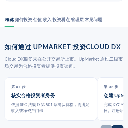
概览
如何投资
估值
收入
投资看点
管理层
常见问题
如何通过 UPMARKET 投资CLOUD DX
Cloud DX股份未在公开交易所上市。UpMarket 通过二级市
场交易为合格投资者提供投资渠道。
第 01 步
第 02 步
核实合格投资者身份
创建 UpMa
依据 SEC 法规 D 第 501 条确认资格，需满足
完成 KYC/A
收入或净资产门槛。
日。注册后指