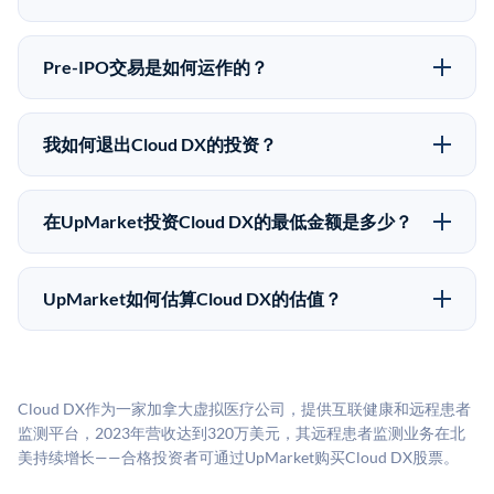
向。所有Pre-IPO产品视供应情况而定，最低投资金额为
Pre-IPO投资存在重大风险。Cloud DX的股份流动性
50,000美元。UpMarket是FINRA注册的经纪交易商，
低，意味着没有公开市场可以快速出售。不存在确定的
自2019年以来已经纪超过5亿美元的另类投资。
Pre-IPO交易是如何运作的？
退出时间表或回报保证。该投资具有投机性质，投资者
在Pre-IPO交易中，合格投资者通过二级市场平台从现有
应做好可能全部损失的准备。私有公司的估值在融资轮
股东（如员工、早期投资者或其他持有人）处购买股
次之间可能大幅波动。投资者应在投资前咨询其财务顾
我如何退出Cloud DX的投资？
份。公司本身不会在这些交易中发行新股。UpMarket作
问并审阅所有发行文件。
Pre-IPO持股主要有两种退出途径：在二级市场将股份出
为FINRA注册的经纪交易商促成这些交易，代表双方处
售给其他买家，或持有直到公司完成IPO或被收购。两
理合规、文件和结算事宜。
在UpMarket投资Cloud DX的最低金额是多少？
种途径都受限于转让限制、公司批准（优先购买权）和
UpMarket上大多数Pre-IPO产品的最低投资金额为
市场条件。任何退出的时间都是不可预测的，投资者应
50,000美元。具体金额可能因产品和股份供应情况而有
做好多年持有的准备。
UpMarket如何估算Cloud DX的估值？
所不同。创建 UpMarket账户或浏览可用投资无需任何
UpMarket的估值为，基于专有模型，综合多个数据来
费用。投资者仅在完成投资时支付交易相关费用。
源：融资轮次数据（Caplight）、营收估算（Sacra）、
二级市场定价以及上市公司可比数据。该模型对上市公
Cloud DX作为一家加拿大虚拟医疗公司，提供互联健康和远程患者
司可比倍数应用私有公司折扣，以反映流动性不足和信
监测平台，2023年营收达到320万美元，其远程患者监测业务在北
息不对称。此估值不构成投资建议，可能与实际交易价
美持续增长——合格投资者可通过UpMarket购买Cloud DX股票。
格存在重大差异。