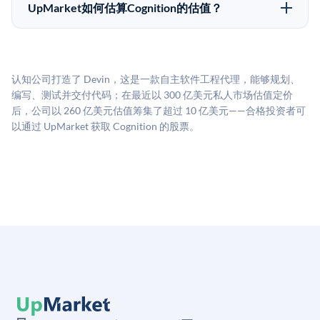
50,000美元。具体金额可能因产品和股份供应情况而有
做好多年持有的准备。
UpMarket如何估算Cognition的估值？
所不同。创建 UpMarket账户或浏览可用投资无需任何
UpMarket的估值为，基于专有模型，综合多个数据来
费用。投资者仅在完成投资时支付交易相关费用。
源：融资轮次数据（Caplight）、营收估算（Sacra）、
二级市场定价以及上市公司可比数据。该模型对上市公
认知公司打造了 Devin，这是一款自主软件工程代理，能够规划、
司可比倍数应用私有公司折扣，以反映流动性不足和信
编写、测试并交付代码；在最近以 300 亿美元私人市场估值定价
息不对称。此估值不构成投资建议，可能与实际交易价
后，公司以 260 亿美元估值筹集了超过 10 亿美元——合格投资者可
格存在重大差异。
以通过 UpMarket 获取 Cognition 的股票。