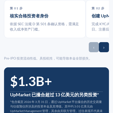
第 01 步
第 02 步
核实合格投资者身份
创建 UpMa
依据 SEC 法规 D 第 501 条确认资格，需满足
完成 KYC/A
收入或净资产门槛。
日。注册后指
‹
›
Pre-IPO 投资流动性低、具投机性，可能导致本金全部损失。
$1.3B+
UpMarket 已撮合超过 13 亿美元的另类投资*
*包含截至 2026 年 3 月 31 日，通过 UpMarket 平台撮合的历史交易量
与估值预估所涉及的投资本金及其增值。其中约 3.01 亿美元由
UpMarket Management 管理，其余由关联方管理。过往表现不代表未