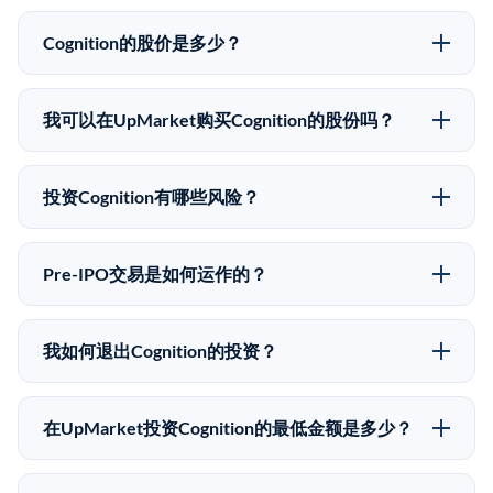
Cognition的股价是多少？
Cognition没有公开股价，因为它是一家私有公司。最近
的已知股价来自其最近一轮融资。 二级市场上的Pre-
我可以在UpMarket购买Cognition的股份吗？
IPO股价可能因供需和市场条件而与最近一轮融资价格
可以。合格投资者可以通过填写本页表单或在
有所不同。
upmarket.co创建账户来表达对Cognition股份的投资意
投资Cognition有哪些风险？
向。所有Pre-IPO产品视供应情况而定，最低投资金额为
Pre-IPO投资存在重大风险。Cognition的股份流动性
50,000美元。UpMarket是FINRA注册的经纪交易商，
低，意味着没有公开市场可以快速出售。不存在确定的
自2019年以来已经纪超过5亿美元的另类投资。
Pre-IPO交易是如何运作的？
退出时间表或回报保证。该投资具有投机性质，投资者
在Pre-IPO交易中，合格投资者通过二级市场平台从现有
应做好可能全部损失的准备。私有公司的估值在融资轮
股东（如员工、早期投资者或其他持有人）处购买股
次之间可能大幅波动。投资者应在投资前咨询其财务顾
我如何退出Cognition的投资？
份。公司本身不会在这些交易中发行新股。UpMarket作
问并审阅所有发行文件。
Pre-IPO持股主要有两种退出途径：在二级市场将股份出
为FINRA注册的经纪交易商促成这些交易，代表双方处
售给其他买家，或持有直到公司完成IPO或被收购。两
理合规、文件和结算事宜。
在UpMarket投资Cognition的最低金额是多少？
种途径都受限于转让限制、公司批准（优先购买权）和
UpMarket上大多数Pre-IPO产品的最低投资金额为
市场条件。任何退出的时间都是不可预测的，投资者应