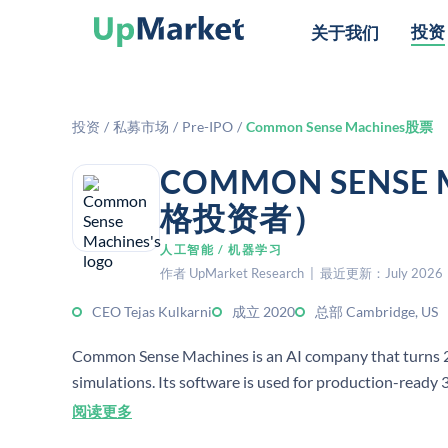
投资
关于我们
投资
/
私募市场
/
Pre-IPO
/
Common Sense Machines股票
COMMON SENSE
格投资者）
人工智能 / 机器学习
作者 UpMarket Research | 最近更新：July 2026
CEO Tejas Kulkarni
成立 2020
总部 Cambridge, US
Common Sense Machines is an AI company that turns 2D
simulations. Its software is used for production-ready 
manufacturing, and logistics.
阅读更多