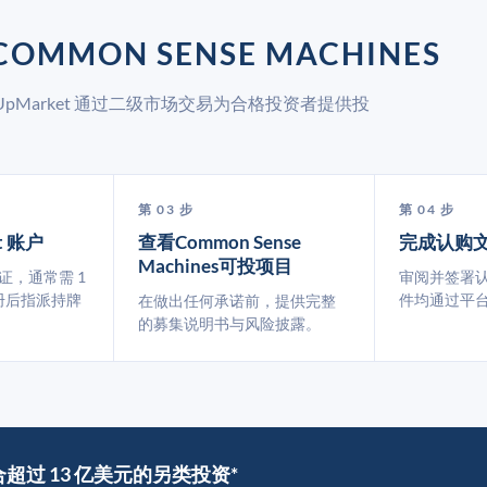
OMMON SENSE MACHINES
上市。UpMarket 通过二级市场交易为合格投资者提供投
第 03 步
第 04 步
t 账户
查看Common Sense
完成认购
Machines可投项目
认证，通常需 1
审阅并签署
册后指派持牌
件均通过平
在做出任何承诺前，提供完整
的募集说明书与风险披露。
撮合超过 13 亿美元的另类投资*