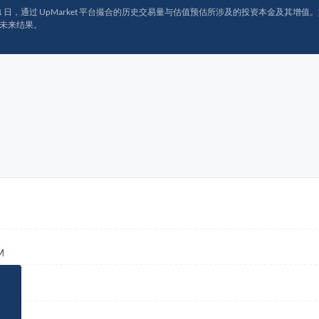
月 31 日，通过 UpMarket 平台撮合的历史交易量与估值预估所涉及的投资本金及其增值。其中约
未来结果。
M