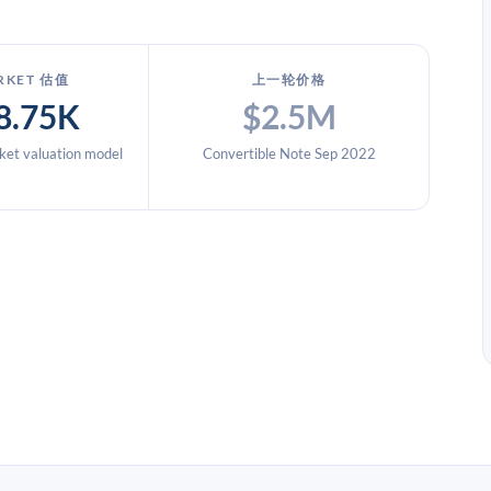
RKET 估值
上一轮价格
8.75K
$2.5M
et valuation model
Convertible Note Sep 2022