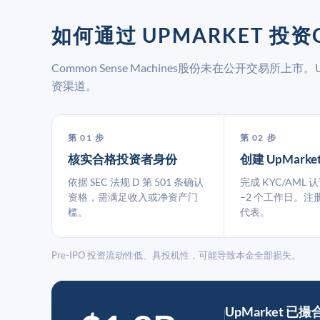
如何通过 UPMARKET 投资C
Common Sense Machines股份未在公开交易所
资渠道。
第 01 步
第 02 步
核实合格投资者身份
创建 UpMarke
依据 SEC 法规 D 第 501 条确认
完成 KYC/AML 
资格，需满足收入或净资产门
–2 个工作日。注
槛。
代表。
Pre-IPO 投资流动性低、具投机性，可能导致本金全部损失。
UpMarket 已