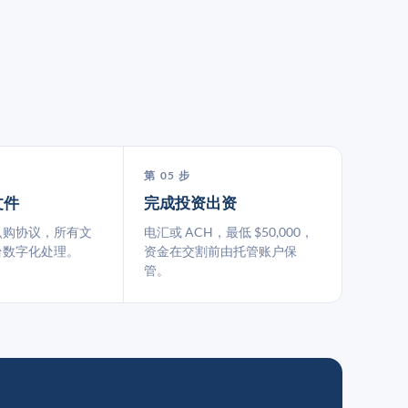
第 05 步
文件
完成投资出资
认购协议，所有文
电汇或 ACH，最低 $50,000，
台数字化处理。
资金在交割前由托管账户保
管。