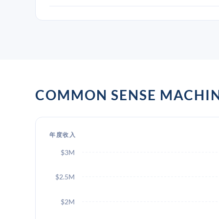
COMMON SENSE MACH
年度收入
$3M
$2.5M
$2M