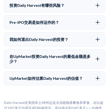
upmarket.co创建账户来表达对Daily Harvest股份的投资
投资Daily Harvest有哪些风险？
意向。所有Pre-IPO产品视供应情况而定，最低投资金额
Pre-IPO投资存在重大风险。Daily Harvest的股份流动
为50,000美元。UpMarket是FINRA注册的经纪交易
性低，意味着没有公开市场可以快速出售。不存在确定
商，自2019年以来已经纪超过5亿美元的另类投资。
Pre-IPO交易是如何运作的？
的退出时间表或回报保证。该投资具有投机性质，投资
在Pre-IPO交易中，合格投资者通过二级市场平台从现有
者应做好可能全部损失的准备。私有公司的估值在融资
股东（如员工、早期投资者或其他持有人）处购买股
轮次之间可能大幅波动。投资者应在投资前咨询其财务
我如何退出Daily Harvest的投资？
份。公司本身不会在这些交易中发行新股。UpMarket作
顾问并审阅所有发行文件。
Pre-IPO持股主要有两种退出途径：在二级市场将股份出
为FINRA注册的经纪交易商促成这些交易，代表双方处
售给其他买家，或持有直到公司完成IPO或被收购。两
理合规、文件和结算事宜。
在UpMarket投资Daily Harvest的最低金额是多
种途径都受限于转让限制、公司批准（优先购买权）和
少？
市场条件。任何退出的时间都是不可预测的，投资者应
UpMarket上大多数Pre-IPO产品的最低投资金额为
做好多年持有的准备。
50,000美元。具体金额可能因产品和股份供应情况而有
UpMarket如何估算Daily Harvest的估值？
所不同。创建 UpMarket账户或浏览可用投资无需任何
UpMarket的估值为，基于专有模型，综合多个数据来
费用。投资者仅在完成投资时支付交易相关费用。
源：融资轮次数据（Caplight）、营收估算（Sacra）、
二级市场定价以及上市公司可比数据。该模型对上市公
Daily Harvest在美国本土48州运送冷冻植物基餐食和零食，在以超
司可比倍数应用私有公司折扣，以反映流动性不足和信
过10亿美元估值完成D轮融资后，其估值达到14亿美元——合格投