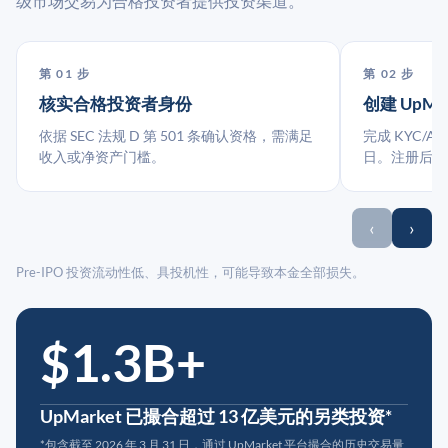
级市场交易为合格投资者提供投资渠道。
第 01 步
第 02 步
核实合格投资者身份
创建 UpMa
依据 SEC 法规 D 第 501 条确认资格，需满足
完成 KYC/A
收入或净资产门槛。
日。注册后指
‹
›
Pre-IPO 投资流动性低、具投机性，可能导致本金全部损失。
$1.3B+
UpMarket 已撮合超过 13 亿美元的另类投资*
*包含截至 2026 年 3 月 31 日，通过 UpMarket 平台撮合的历史交易量