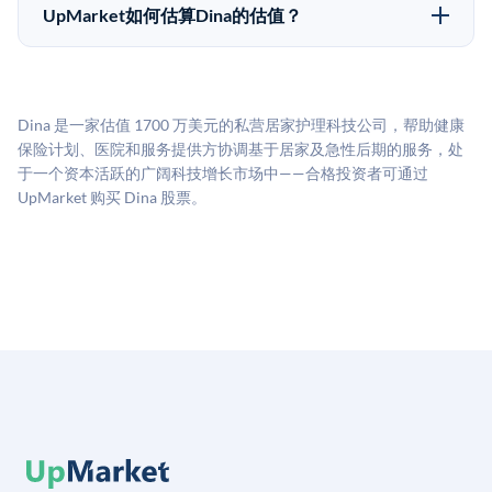
50,000美元。具体金额可能因产品和股份供应情况而有
做好多年持有的准备。
UpMarket如何估算Dina的估值？
所不同。创建 UpMarket账户或浏览可用投资无需任何
UpMarket的估值为，基于专有模型，综合多个数据来
费用。投资者仅在完成投资时支付交易相关费用。
源：融资轮次数据（Caplight）、营收估算（Sacra）、
二级市场定价以及上市公司可比数据。该模型对上市公
Dina 是一家估值 1700 万美元的私营居家护理科技公司，帮助健康
司可比倍数应用私有公司折扣，以反映流动性不足和信
保险计划、医院和服务提供方协调基于居家及急性后期的服务，处
息不对称。此估值不构成投资建议，可能与实际交易价
于一个资本活跃的广阔科技增长市场中——合格投资者可通过
格存在重大差异。
UpMarket 购买 Dina 股票。