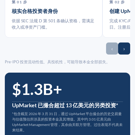
第 01 步
第 02 步
核实合格投资者身份
创建 UpMa
依据 SEC 法规 D 第 501 条确认资格，需满足
完成 KYC/A
收入或净资产门槛。
日。注册后指
‹
›
Pre-IPO 投资流动性低、具投机性，可能导致本金全部损失。
$1.3B+
UpMarket 已撮合超过 13 亿美元的另类投资*
*包含截至 2026 年 3 月 31 日，通过 UpMarket 平台撮合的历史交易量
与估值预估所涉及的投资本金及其增值。其中约 3.01 亿美元由
UpMarket Management 管理，其余由关联方管理。过往表现不代表未
来结果。