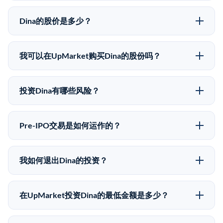
Dina的股价是多少？
Dina没有公开股价，因为它是一家私有公司。最近的已
知股价来自其最近一轮融资。 二级市场上的Pre-IPO股
我可以在UpMarket购买Dina的股份吗？
价可能因供需和市场条件而与最近一轮融资价格有所不
可以。合格投资者可以通过填写本页表单或在
同。
upmarket.co创建账户来表达对Dina股份的投资意向。所
投资Dina有哪些风险？
有Pre-IPO产品视供应情况而定，最低投资金额为
Pre-IPO投资存在重大风险。Dina的股份流动性低，意味
50,000美元。UpMarket是FINRA注册的经纪交易商，
着没有公开市场可以快速出售。不存在确定的退出时间
自2019年以来已经纪超过5亿美元的另类投资。
Pre-IPO交易是如何运作的？
表或回报保证。该投资具有投机性质，投资者应做好可
在Pre-IPO交易中，合格投资者通过二级市场平台从现有
能全部损失的准备。私有公司的估值在融资轮次之间可
股东（如员工、早期投资者或其他持有人）处购买股
能大幅波动。投资者应在投资前咨询其财务顾问并审阅
我如何退出Dina的投资？
份。公司本身不会在这些交易中发行新股。UpMarket作
所有发行文件。
Pre-IPO持股主要有两种退出途径：在二级市场将股份出
为FINRA注册的经纪交易商促成这些交易，代表双方处
售给其他买家，或持有直到公司完成IPO或被收购。两
理合规、文件和结算事宜。
在UpMarket投资Dina的最低金额是多少？
种途径都受限于转让限制、公司批准（优先购买权）和
UpMarket上大多数Pre-IPO产品的最低投资金额为
市场条件。任何退出的时间都是不可预测的，投资者应