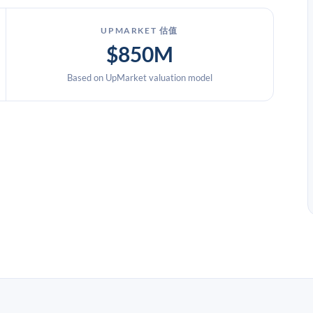
UPMARKET 估值
$850M
Based on UpMarket valuation model