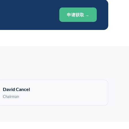
申请获取 →
David Cancel
Chairman