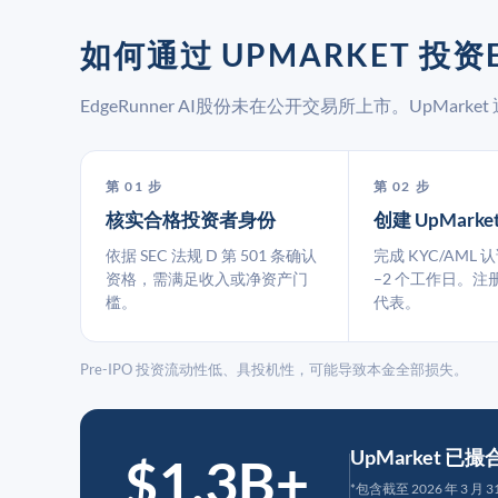
如何通过 UPMARKET 投资E
EdgeRunner AI股份未在公开交易所上市。UpMa
第 01 步
第 02 步
核实合格投资者身份
创建 UpMarke
依据 SEC 法规 D 第 501 条确认
完成 KYC/AML 
资格，需满足收入或净资产门
–2 个工作日。注
槛。
代表。
Pre-IPO 投资流动性低、具投机性，可能导致本金全部损失。
UpMarket 已
$1.3B+
*包含截至 2026 年 3 