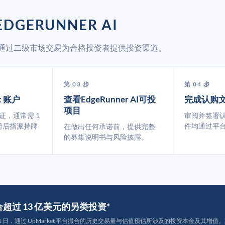
DGERUNNER AI
rket 通过二级市场交易为合格投资者提供投资渠道。
第 03 步
第 04 步
t 账户
查看EdgeRunner AI可投
完成认购
项目
认证，通常需 1
审阅并签署
册后指派持牌
件均通过平
在做出任何承诺前，提供完整
的募集说明书与风险披露。
撮合超过 13 亿美元的另类投资*
月 31 日，通过 UpMarket 平台撮合的历史交易量与估值预估所涉及的投资本金及其增值。其中约