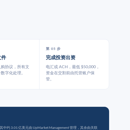
第 05 步
文件
完成投资出资
认购协议，所有文
电汇或 ACH，最低 $50,000，
台数字化处理。
资金在交割前由托管账户保
管。
 3.01 亿美元由 UpMarket Management 管理，其余由关联