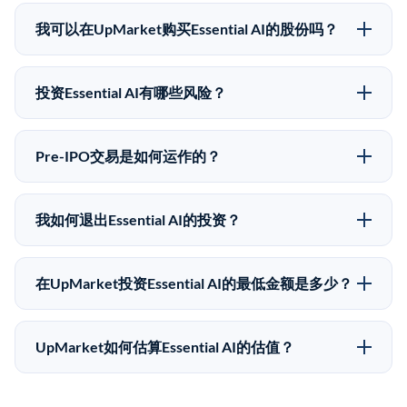
Essential AI没有公开股价，因为它是一家私有公司。最
近的已知股价来自其最近一轮融资。 二级市场上的Pre-
我可以在UpMarket购买Essential AI的股份吗？
IPO股价可能因供需和市场条件而与最近一轮融资价格
可以。合格投资者可以通过填写本页表单或在
有所不同。
upmarket.co创建账户来表达对Essential AI股份的投资
投资Essential AI有哪些风险？
意向。所有Pre-IPO产品视供应情况而定，最低投资金额
Pre-IPO投资存在重大风险。Essential AI的股份流动性
为50,000美元。UpMarket是FINRA注册的经纪交易
低，意味着没有公开市场可以快速出售。不存在确定的
商，自2019年以来已经纪超过5亿美元的另类投资。
Pre-IPO交易是如何运作的？
退出时间表或回报保证。该投资具有投机性质，投资者
在Pre-IPO交易中，合格投资者通过二级市场平台从现有
应做好可能全部损失的准备。私有公司的估值在融资轮
股东（如员工、早期投资者或其他持有人）处购买股
次之间可能大幅波动。投资者应在投资前咨询其财务顾
我如何退出Essential AI的投资？
份。公司本身不会在这些交易中发行新股。UpMarket作
问并审阅所有发行文件。
Pre-IPO持股主要有两种退出途径：在二级市场将股份出
为FINRA注册的经纪交易商促成这些交易，代表双方处
售给其他买家，或持有直到公司完成IPO或被收购。两
理合规、文件和结算事宜。
在UpMarket投资Essential AI的最低金额是多少？
种途径都受限于转让限制、公司批准（优先购买权）和
UpMarket上大多数Pre-IPO产品的最低投资金额为
市场条件。任何退出的时间都是不可预测的，投资者应
50,000美元。具体金额可能因产品和股份供应情况而有
做好多年持有的准备。
UpMarket如何估算Essential AI的估值？
所不同。创建 UpMarket账户或浏览可用投资无需任何
UpMarket的估值为，基于专有模型，综合多个数据来
费用。投资者仅在完成投资时支付交易相关费用。
源：融资轮次数据（Caplight）、营收估算（Sacra）、