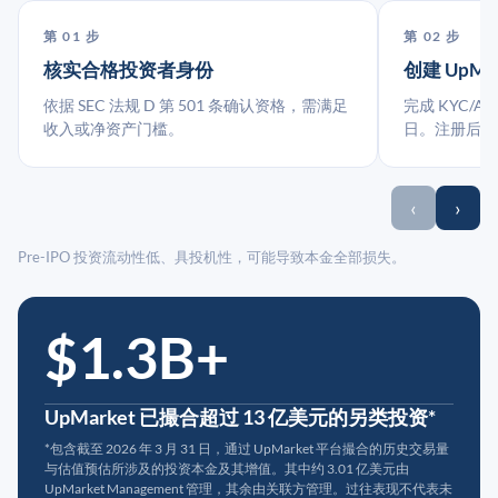
第 01 步
第 02 步
核实合格投资者身份
创建 UpMa
依据 SEC 法规 D 第 501 条确认资格，需满足
完成 KYC/A
收入或净资产门槛。
日。注册后指
‹
›
Pre-IPO 投资流动性低、具投机性，可能导致本金全部损失。
$1.3B+
UpMarket 已撮合超过 13 亿美元的另类投资*
*包含截至 2026 年 3 月 31 日，通过 UpMarket 平台撮合的历史交易量
与估值预估所涉及的投资本金及其增值。其中约 3.01 亿美元由
UpMarket Management 管理，其余由关联方管理。过往表现不代表未