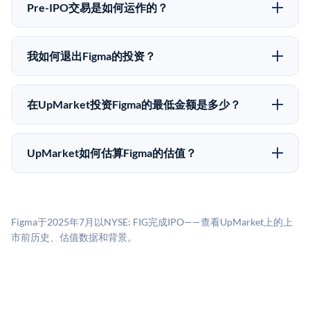
味着没有公开市场可以快速出售。不存在确定的退出时
自2019年以来已经纪超过5亿美元的另类投资。
Pre-IPO交易是如何运作的？
间表或回报保证。该投资具有投机性质，投资者应做好
在Pre-IPO交易中，合格投资者通过二级市场平台从现有
可能全部损失的准备。私有公司的估值在融资轮次之间
股东（如员工、早期投资者或其他持有人）处购买股
可能大幅波动。投资者应在投资前咨询其财务顾问并审
我如何退出Figma的投资？
份。公司本身不会在这些交易中发行新股。UpMarket作
阅所有发行文件。
Pre-IPO持股主要有两种退出途径：在二级市场将股份出
为FINRA注册的经纪交易商促成这些交易，代表双方处
售给其他买家，或持有直到公司完成IPO或被收购。两
理合规、文件和结算事宜。
在UpMarket投资Figma的最低金额是多少？
种途径都受限于转让限制、公司批准（优先购买权）和
UpMarket上大多数Pre-IPO产品的最低投资金额为
市场条件。任何退出的时间都是不可预测的，投资者应
50,000美元。具体金额可能因产品和股份供应情况而有
做好多年持有的准备。
UpMarket如何估算Figma的估值？
所不同。创建 UpMarket账户或浏览可用投资无需任何
UpMarket的估值为，基于专有模型，综合多个数据来
费用。投资者仅在完成投资时支付交易相关费用。
源：融资轮次数据（Caplight）、营收估算（Sacra）、
二级市场定价以及上市公司可比数据。该模型对上市公
Figma于2025年7月以NYSE: FIG完成IPO——查看UpMarket上的上
司可比倍数应用私有公司折扣，以反映流动性不足和信
市前历史、估值数据和背景。
息不对称。此估值不构成投资建议，可能与实际交易价
格存在重大差异。