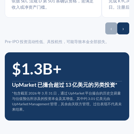
依据 SEC 法规 D 第 501 条确认资格，需满足
完成 KYC/A
收入或净资产门槛。
日。注册后指
‹
›
Pre-IPO 投资流动性低、具投机性，可能导致本金全部损失。
$1.3B+
UpMarket 已撮合超过 13 亿美元的另类投资*
*包含截至 2026 年 3 月 31 日，通过 UpMarket 平台撮合的历史交易量
与估值预估所涉及的投资本金及其增值。其中约 3.01 亿美元由
UpMarket Management 管理，其余由关联方管理。过往表现不代表未
来结果。