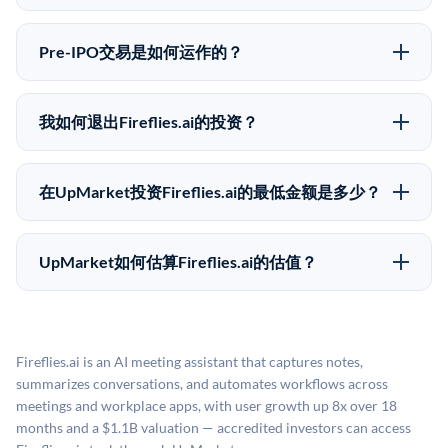
向。所有Pre-IPO产品视供应情况而定，最低投资金额为
Pre-IPO投资存在重大风险。Fireflies.ai的股份流动性
50,000美元。UpMarket是FINRA注册的经纪交易商，
低，意味着没有公开市场可以快速出售。不存在确定的
自2019年以来已经纪超过5亿美元的另类投资。
Pre-IPO交易是如何运作的？
退出时间表或回报保证。该投资具有投机性质，投资者
在Pre-IPO交易中，合格投资者通过二级市场平台从现有
应做好可能全部损失的准备。私有公司的估值在融资轮
股东（如员工、早期投资者或其他持有人）处购买股
次之间可能大幅波动。投资者应在投资前咨询其财务顾
我如何退出Fireflies.ai的投资？
份。公司本身不会在这些交易中发行新股。UpMarket作
问并审阅所有发行文件。
Pre-IPO持股主要有两种退出途径：在二级市场将股份出
为FINRA注册的经纪交易商促成这些交易，代表双方处
售给其他买家，或持有直到公司完成IPO或被收购。两
理合规、文件和结算事宜。
在UpMarket投资Fireflies.ai的最低金额是多少？
种途径都受限于转让限制、公司批准（优先购买权）和
UpMarket上大多数Pre-IPO产品的最低投资金额为
市场条件。任何退出的时间都是不可预测的，投资者应
50,000美元。具体金额可能因产品和股份供应情况而有
做好多年持有的准备。
UpMarket如何估算Fireflies.ai的估值？
所不同。创建 UpMarket账户或浏览可用投资无需任何
UpMarket的估值为，基于专有模型，综合多个数据来
费用。投资者仅在完成投资时支付交易相关费用。
源：融资轮次数据（Caplight）、营收估算（Sacra）、
二级市场定价以及上市公司可比数据。该模型对上市公
Fireflies.ai is an AI meeting assistant that captures notes,
司可比倍数应用私有公司折扣，以反映流动性不足和信
summarizes conversations, and automates workflows across
息不对称。此估值不构成投资建议，可能与实际交易价
meetings and workplace apps, with user growth up 8x over 18
格存在重大差异。
months and a $1.1B valuation — accredited investors can access