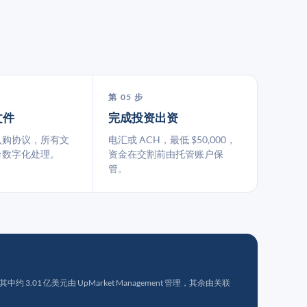
第 05 步
文件
完成投资出资
认购协议，所有文
电汇或 ACH，最低 $50,000，
台数字化处理。
资金在交割前由托管账户保
管。
 3.01 亿美元由 UpMarket Management 管理，其余由关联