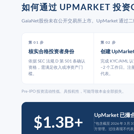
如何通过 UPMARKET 投资G
GaiaNet股份未在公开交易所上市。UpMarket
第 01 步
第 02 步
核实合格投资者身份
创建 UpMarke
依据 SEC 法规 D 第 501 条确认
完成 KYC/AML 
资格，需满足收入或净资产门
–2 个工作日。注
槛。
代表。
Pre-IPO 投资流动性低、具投机性，可能导致本金全部损失。
UpMarket 已
$1.3B+
*包含截至 2026 年 3 
方管理。过往表现不代表