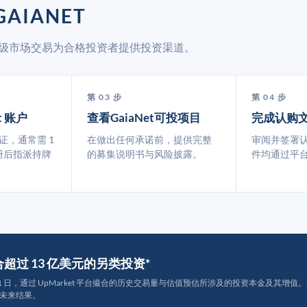
AIANET
 通过二级市场交易为合格投资者提供投资渠道。
第 03 步
第 04 步
t 账户
查看GaiaNet可投项目
完成认购
认证，通常需 1
在做出任何承诺前，提供完整
审阅并签署
册后指派持牌
的募集说明书与风险披露。
件均通过平
撮合超过 13 亿美元的另类投资*
月 31 日，通过 UpMarket 平台撮合的历史交易量与估值预估所涉及的投资本金及其增值。其中约
未来结果。