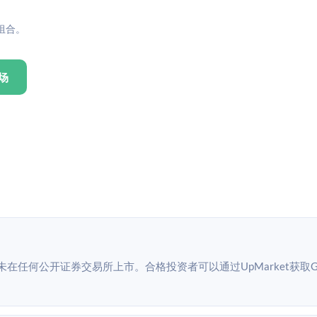
组合。
场
司，未在任何公开证券交易所上市。合格投资者可以通过UpMarket获取Gai