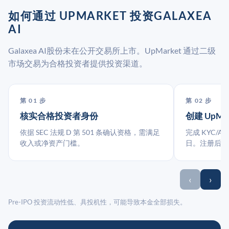
如何通过 UPMARKET 投资GALAXEA
AI
Galaxea AI股份未在公开交易所上市。UpMarket 通过二级
市场交易为合格投资者提供投资渠道。
第 01 步
第 02 步
核实合格投资者身份
创建 UpMa
依据 SEC 法规 D 第 501 条确认资格，需满足
完成 KYC/A
收入或净资产门槛。
日。注册后指
‹
›
Pre-IPO 投资流动性低、具投机性，可能导致本金全部损失。