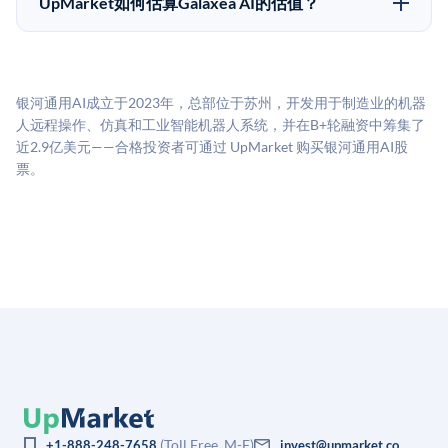
UpMarket如何估算Galaxea AI的估值？
所不同。创建 UpMarket账户或浏览可用投资无需任何
UpMarket的估值为，基于专有模型，综合多个数据来
费用。投资者仅在完成投资时支付交易相关费用。
源：融资轮次数据（Caplight）、营收估算（Sacra）、
二级市场定价以及上市公司可比数据。该模型对上市公
银河通用AI成立于2023年，总部位于苏州，开发用于制造业的机器
司可比倍数应用私有公司折扣，以反映流动性不足和信
人远程操作、仿真和工业智能机器人系统，并在B+轮融资中筹集了
息不对称。此估值不构成投资建议，可能与实际交易价
近2.9亿美元——合格投资者可通过 UpMarket 购买银河通用AI股
格存在重大差异。
票。
(Toll Free, M-F)
+1-888-248-7658
invest@upmarket.co