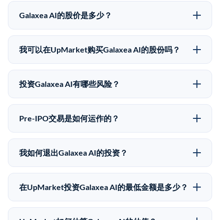
Galaxea AI的股价是多少？
Galaxea AI没有公开股价，因为它是一家私有公司。最
近的已知股价来自其最近一轮融资。 二级市场上的Pre-
我可以在UpMarket购买Galaxea AI的股份吗？
IPO股价可能因供需和市场条件而与最近一轮融资价格
可以。合格投资者可以通过填写本页表单或在
有所不同。
upmarket.co创建账户来表达对Galaxea AI股份的投资意
投资Galaxea AI有哪些风险？
向。所有Pre-IPO产品视供应情况而定，最低投资金额为
Pre-IPO投资存在重大风险。Galaxea AI的股份流动性
50,000美元。UpMarket是FINRA注册的经纪交易商，
低，意味着没有公开市场可以快速出售。不存在确定的
自2019年以来已经纪超过5亿美元的另类投资。
Pre-IPO交易是如何运作的？
退出时间表或回报保证。该投资具有投机性质，投资者
在Pre-IPO交易中，合格投资者通过二级市场平台从现有
应做好可能全部损失的准备。私有公司的估值在融资轮
股东（如员工、早期投资者或其他持有人）处购买股
次之间可能大幅波动。投资者应在投资前咨询其财务顾
我如何退出Galaxea AI的投资？
份。公司本身不会在这些交易中发行新股。UpMarket作
问并审阅所有发行文件。
Pre-IPO持股主要有两种退出途径：在二级市场将股份出
为FINRA注册的经纪交易商促成这些交易，代表双方处
售给其他买家，或持有直到公司完成IPO或被收购。两
理合规、文件和结算事宜。
在UpMarket投资Galaxea AI的最低金额是多少？
种途径都受限于转让限制、公司批准（优先购买权）和
UpMarket上大多数Pre-IPO产品的最低投资金额为
市场条件。任何退出的时间都是不可预测的，投资者应
50,000美元。具体金额可能因产品和股份供应情况而有
做好多年持有的准备。