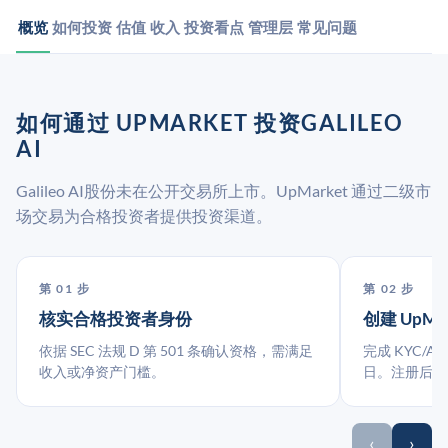
概览
如何投资
估值
收入
投资看点
管理层
常见问题
如何通过 UPMARKET 投资GALILEO
AI
Galileo AI股份未在公开交易所上市。UpMarket 通过二级市
场交易为合格投资者提供投资渠道。
第 01 步
第 02 步
核实合格投资者身份
创建 UpMa
依据 SEC 法规 D 第 501 条确认资格，需满足
完成 KYC/A
收入或净资产门槛。
日。注册后指
‹
›