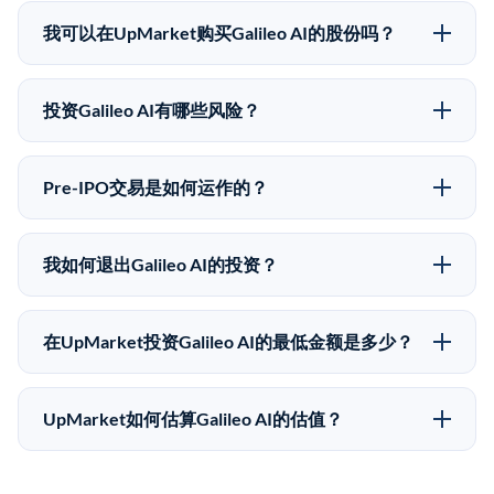
Galileo AI没有公开股价，因为它是一家私有公司。最近
的已知股价来自其最近一轮融资。 二级市场上的Pre-
我可以在UpMarket购买Galileo AI的股份吗？
IPO股价可能因供需和市场条件而与最近一轮融资价格
可以。合格投资者可以通过填写本页表单或在
有所不同。
upmarket.co创建账户来表达对Galileo AI股份的投资意
投资Galileo AI有哪些风险？
向。所有Pre-IPO产品视供应情况而定，最低投资金额为
Pre-IPO投资存在重大风险。Galileo AI的股份流动性
50,000美元。UpMarket是FINRA注册的经纪交易商，
低，意味着没有公开市场可以快速出售。不存在确定的
自2019年以来已经纪超过5亿美元的另类投资。
Pre-IPO交易是如何运作的？
退出时间表或回报保证。该投资具有投机性质，投资者
在Pre-IPO交易中，合格投资者通过二级市场平台从现有
应做好可能全部损失的准备。私有公司的估值在融资轮
股东（如员工、早期投资者或其他持有人）处购买股
次之间可能大幅波动。投资者应在投资前咨询其财务顾
我如何退出Galileo AI的投资？
份。公司本身不会在这些交易中发行新股。UpMarket作
问并审阅所有发行文件。
Pre-IPO持股主要有两种退出途径：在二级市场将股份出
为FINRA注册的经纪交易商促成这些交易，代表双方处
售给其他买家，或持有直到公司完成IPO或被收购。两
理合规、文件和结算事宜。
在UpMarket投资Galileo AI的最低金额是多少？
种途径都受限于转让限制、公司批准（优先购买权）和
UpMarket上大多数Pre-IPO产品的最低投资金额为
市场条件。任何退出的时间都是不可预测的，投资者应
50,000美元。具体金额可能因产品和股份供应情况而有
做好多年持有的准备。
UpMarket如何估算Galileo AI的估值？
所不同。创建 UpMarket账户或浏览可用投资无需任何
UpMarket的估值为，基于专有模型，综合多个数据来
费用。投资者仅在完成投资时支付交易相关费用。
源：融资轮次数据（Caplight）、营收估算（Sacra）、