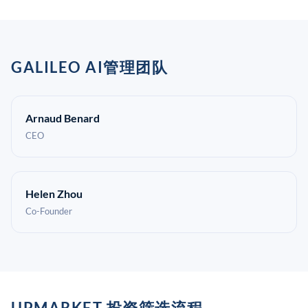
GALILEO AI管理团队
Arnaud Benard
CEO
Helen Zhou
Co-Founder
UPMARKET 投资筛选流程