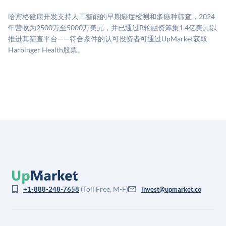
二级市场定价以及上市公司可比数据。该模型对上市公
哈宾格健康开发支持人工智能的早期癌症检测和多癌种筛查，2024
司可比倍数应用私有公司折扣，以反映流动性不足和信
年营收为2500万至5000万美元，并已通过B轮融资筹集1.4亿美元以
息不对称。此估值不构成投资建议，可能与实际交易价
推进其筛查平台——符合条件的认可投资者可通过UpMarket获取
格存在重大差异。
Harbinger Health股票。
(Toll Free, M-F)
+1-888-248-7658
invest@upmarket.co