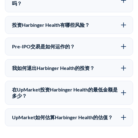
的Pre-IPO股价可能因供需和市场条件而与最近一轮融资
吗？
价格有所不同。
可以。合格投资者可以通过填写本页表单或在
upmarket.co创建账户来表达对Harbinger Health股份的
投资Harbinger Health有哪些风险？
投资意向。所有Pre-IPO产品视供应情况而定，最低投资
Pre-IPO投资存在重大风险。Harbinger Health的股份流
金额为50,000美元。UpMarket是FINRA注册的经纪交
动性低，意味着没有公开市场可以快速出售。不存在确
易商，自2019年以来已经纪超过5亿美元的另类投资。
Pre-IPO交易是如何运作的？
定的退出时间表或回报保证。该投资具有投机性质，投
在Pre-IPO交易中，合格投资者通过二级市场平台从现有
资者应做好可能全部损失的准备。私有公司的估值在融
股东（如员工、早期投资者或其他持有人）处购买股
资轮次之间可能大幅波动。投资者应在投资前咨询其财
我如何退出Harbinger Health的投资？
份。公司本身不会在这些交易中发行新股。UpMarket作
务顾问并审阅所有发行文件。
Pre-IPO持股主要有两种退出途径：在二级市场将股份出
为FINRA注册的经纪交易商促成这些交易，代表双方处
售给其他买家，或持有直到公司完成IPO或被收购。两
理合规、文件和结算事宜。
在UpMarket投资Harbinger Health的最低金额是
种途径都受限于转让限制、公司批准（优先购买权）和
多少？
市场条件。任何退出的时间都是不可预测的，投资者应
UpMarket上大多数Pre-IPO产品的最低投资金额为
做好多年持有的准备。
50,000美元。具体金额可能因产品和股份供应情况而有
UpMarket如何估算Harbinger Health的估值？
所不同。创建 UpMarket账户或浏览可用投资无需任何
UpMarket的估值为，基于专有模型，综合多个数据来
费用。投资者仅在完成投资时支付交易相关费用。
源：融资轮次数据（Caplight）、营收估算（Sacra）、