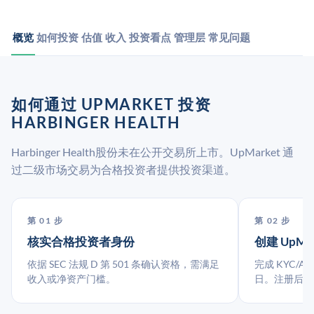
概览
如何投资
估值
收入
投资看点
管理层
常见问题
如何通过 UPMARKET 投资
HARBINGER HEALTH
Harbinger Health股份未在公开交易所上市。UpMarket 通
过二级市场交易为合格投资者提供投资渠道。
第 01 步
第 02 步
核实合格投资者身份
创建 UpMa
依据 SEC 法规 D 第 501 条确认资格，需满足
完成 KYC/A
收入或净资产门槛。
日。注册后指