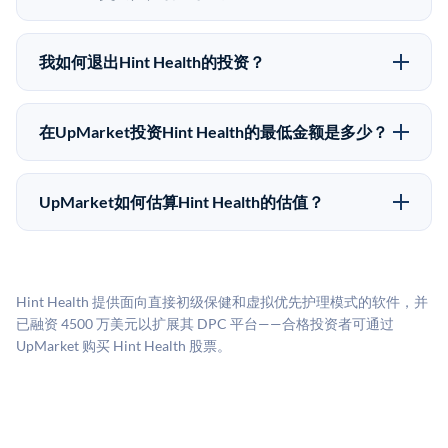
退出时间表或回报保证。该投资具有投机性质，投资者
在Pre-IPO交易中，合格投资者通过二级市场平台从现有
应做好可能全部损失的准备。私有公司的估值在融资轮
股东（如员工、早期投资者或其他持有人）处购买股
次之间可能大幅波动。投资者应在投资前咨询其财务顾
我如何退出Hint Health的投资？
份。公司本身不会在这些交易中发行新股。UpMarket作
问并审阅所有发行文件。
Pre-IPO持股主要有两种退出途径：在二级市场将股份出
为FINRA注册的经纪交易商促成这些交易，代表双方处
售给其他买家，或持有直到公司完成IPO或被收购。两
理合规、文件和结算事宜。
在UpMarket投资Hint Health的最低金额是多少？
种途径都受限于转让限制、公司批准（优先购买权）和
UpMarket上大多数Pre-IPO产品的最低投资金额为
市场条件。任何退出的时间都是不可预测的，投资者应
50,000美元。具体金额可能因产品和股份供应情况而有
做好多年持有的准备。
UpMarket如何估算Hint Health的估值？
所不同。创建 UpMarket账户或浏览可用投资无需任何
UpMarket的估值为，基于专有模型，综合多个数据来
费用。投资者仅在完成投资时支付交易相关费用。
源：融资轮次数据（Caplight）、营收估算（Sacra）、
二级市场定价以及上市公司可比数据。该模型对上市公
Hint Health 提供面向直接初级保健和虚拟优先护理模式的软件，并
司可比倍数应用私有公司折扣，以反映流动性不足和信
已融资 4500 万美元以扩展其 DPC 平台——合格投资者可通过
息不对称。此估值不构成投资建议，可能与实际交易价
UpMarket 购买 Hint Health 股票。
格存在重大差异。