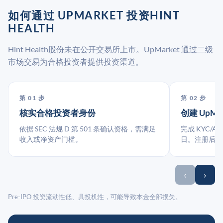
如何通过 UPMARKET 投资HINT
HEALTH
Hint Health股份未在公开交易所上市。UpMarket 通过二级
市场交易为合格投资者提供投资渠道。
第 01 步
第 02 步
核实合格投资者身份
创建 UpMa
依据 SEC 法规 D 第 501 条确认资格，需满足
完成 KYC/A
收入或净资产门槛。
日。注册后指
‹
›
Pre-IPO 投资流动性低、具投机性，可能导致本金全部损失。