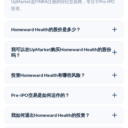
UpMarket是FINRA注册的经纪交易商，专注于Pre-IPO
投资。
Homeward Health的股价是多少？
Homeward Health没有公开股价，因为它是一家私有公
司。最近的已知股价来自其最近一轮融资。 二级市场上
我可以在UpMarket购买Homeward Health的股份
的Pre-IPO股价可能因供需和市场条件而与最近一轮融资
吗？
价格有所不同。
可以。合格投资者可以通过填写本页表单或在
upmarket.co创建账户来表达对Homeward Health股份的
投资Homeward Health有哪些风险？
投资意向。所有Pre-IPO产品视供应情况而定，最低投资
Pre-IPO投资存在重大风险。Homeward Health的股份流
金额为50,000美元。UpMarket是FINRA注册的经纪交
动性低，意味着没有公开市场可以快速出售。不存在确
易商，自2019年以来已经纪超过5亿美元的另类投资。
Pre-IPO交易是如何运作的？
定的退出时间表或回报保证。该投资具有投机性质，投
在Pre-IPO交易中，合格投资者通过二级市场平台从现有
资者应做好可能全部损失的准备。私有公司的估值在融
股东（如员工、早期投资者或其他持有人）处购买股
资轮次之间可能大幅波动。投资者应在投资前咨询其财
我如何退出Homeward Health的投资？
份。公司本身不会在这些交易中发行新股。UpMarket作
务顾问并审阅所有发行文件。
Pre-IPO持股主要有两种退出途径：在二级市场将股份出
为FINRA注册的经纪交易商促成这些交易，代表双方处