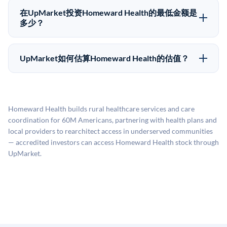
售给其他买家，或持有直到公司完成IPO或被收购。两
理合规、文件和结算事宜。
在UpMarket投资Homeward Health的最低金额是
种途径都受限于转让限制、公司批准（优先购买权）和
多少？
市场条件。任何退出的时间都是不可预测的，投资者应
UpMarket上大多数Pre-IPO产品的最低投资金额为
做好多年持有的准备。
50,000美元。具体金额可能因产品和股份供应情况而有
UpMarket如何估算Homeward Health的估值？
所不同。创建 UpMarket账户或浏览可用投资无需任何
UpMarket的估值为，基于专有模型，综合多个数据来
费用。投资者仅在完成投资时支付交易相关费用。
源：融资轮次数据（Caplight）、营收估算（Sacra）、
二级市场定价以及上市公司可比数据。该模型对上市公
Homeward Health builds rural healthcare services and care
司可比倍数应用私有公司折扣，以反映流动性不足和信
coordination for 60M Americans, partnering with health plans and
息不对称。此估值不构成投资建议，可能与实际交易价
local providers to rearchitect access in underserved communities
格存在重大差异。
— accredited investors can access Homeward Health stock through
UpMarket.