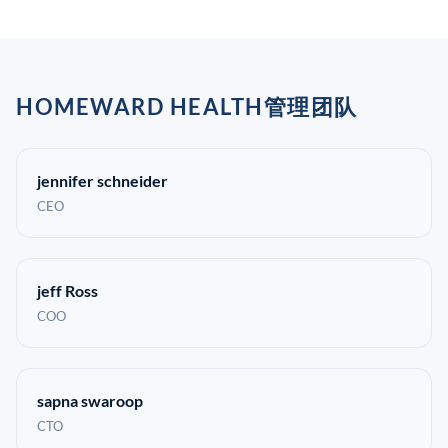
HOMEWARD HEALTH管理团队
jennifer schneider
CEO
jeff Ross
COO
sapna swaroop
CTO