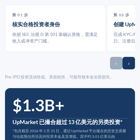
第 01 步
第 02 步
核实合格投资者身份
创建 UpMa
依据 SEC 法规 D 第 501 条确认资格，需满足
完成 KYC/A
收入或净资产门槛。
日。注册后指
‹
›
Pre-IPO 投资流动性低、具投机性，可能导致本金全部损失。
$1.3B+
UpMarket 已撮合超过 13 亿美元的另类投资*
*包含截至 2026 年 3 月 31 日，通过 UpMarket 平台撮合的历史交易量
与估值预估所涉及的投资本金及其增值。其中约 3.01 亿美元由