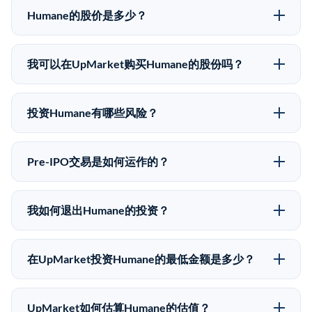
Humane的股价是多少？
Humane没有公开股价，因为它是一家私有公司。最近的
已知股价来自其最近一轮融资。 二级市场上的Pre-IPO
我可以在UpMarket购买Humane的股份吗？
股价可能因供需和市场条件而与最近一轮融资价格有所
可以。合格投资者可以通过填写本页表单或在
不同。
upmarket.co创建账户来表达对Humane股份的投资意
投资Humane有哪些风险？
向。所有Pre-IPO产品视供应情况而定，最低投资金额为
Pre-IPO投资存在重大风险。Humane的股份流动性低，
50,000美元。UpMarket是FINRA注册的经纪交易商，
意味着没有公开市场可以快速出售。不存在确定的退出
自2019年以来已经纪超过5亿美元的另类投资。
Pre-IPO交易是如何运作的？
时间表或回报保证。该投资具有投机性质，投资者应做
在Pre-IPO交易中，合格投资者通过二级市场平台从现有
好可能全部损失的准备。私有公司的估值在融资轮次之
股东（如员工、早期投资者或其他持有人）处购买股
间可能大幅波动。投资者应在投资前咨询其财务顾问并
我如何退出Humane的投资？
份。公司本身不会在这些交易中发行新股。UpMarket作
审阅所有发行文件。
Pre-IPO持股主要有两种退出途径：在二级市场将股份出
为FINRA注册的经纪交易商促成这些交易，代表双方处
售给其他买家，或持有直到公司完成IPO或被收购。两
理合规、文件和结算事宜。
在UpMarket投资Humane的最低金额是多少？
种途径都受限于转让限制、公司批准（优先购买权）和
UpMarket上大多数Pre-IPO产品的最低投资金额为
市场条件。任何退出的时间都是不可预测的，投资者应
50,000美元。具体金额可能因产品和股份供应情况而有
做好多年持有的准备。
UpMarket如何估算Humane的估值？