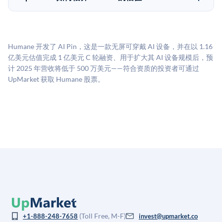
所不同。创建 UpMarket账户或浏览可用投资无需任何
UpMarket的估值为，基于专有模型，综合多个数据来
费用。投资者仅在完成投资时支付交易相关费用。
源：融资轮次数据（Caplight）、营收估算（Sacra）、
二级市场定价以及上市公司可比数据。该模型对上市公
Humane 开发了 AI Pin，这是一款无屏可穿戴 AI 设备，并在以 1.16
司可比倍数应用私有公司折扣，以反映流动性不足和信
亿美元估值完成 1 亿美元 C 轮融资、用于扩大其 AI 设备规模后，预
息不对称。此估值不构成投资建议，可能与实际交易价
计 2025 年营收将低于 500 万美元——符合资质的投资者可通过
格存在重大差异。
UpMarket 获取 Humane 股票。
(Toll Free, M-F)
+1-888-248-7658
invest@upmarket.co