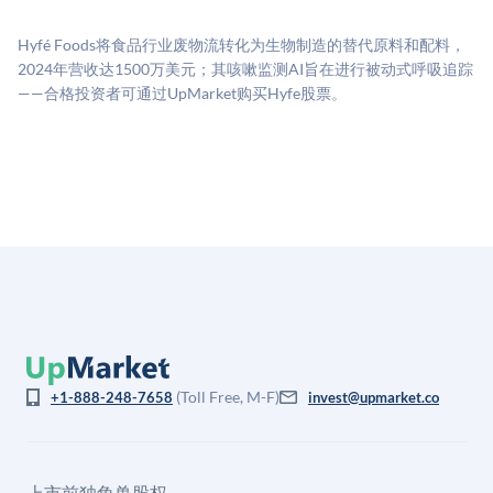
源：融资轮次数据（Caplight）、营收估算（Sacra）、
二级市场定价以及上市公司可比数据。该模型对上市公
Hyfé Foods将食品行业废物流转化为生物制造的替代原料和配料，
司可比倍数应用私有公司折扣，以反映流动性不足和信
2024年营收达1500万美元；其咳嗽监测AI旨在进行被动式呼吸追踪
息不对称。此估值不构成投资建议，可能与实际交易价
——合格投资者可通过UpMarket购买Hyfe股票。
格存在重大差异。
(Toll Free, M-F)
+1-888-248-7658
invest@upmarket.co
上市前独角兽股权