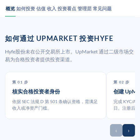
概览
如何投资
估值
收入
投资看点
管理层
常见问题
如何通过 UPMARKET 投资HYFE
Hyfe股份未在公开交易所上市。UpMarket 通过二级市场交
易为合格投资者提供投资渠道。
第 01 步
第 02 步
核实合格投资者身份
创建 UpMa
依据 SEC 法规 D 第 501 条确认资格，需满足
完成 KYC/A
收入或净资产门槛。
日。注册后指
‹
›