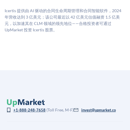
源：融资轮次数据（Caplight）、营收估算（Sacra）、
二级市场定价以及上市公司可比数据。该模型对上市公
Icertis 提供由 AI 驱动的合同生命周期管理和合同智能软件，2024
司可比倍数应用私有公司折扣，以反映流动性不足和信
年营收达到 3 亿美元；该公司最近以 42 亿美元估值融资 1.5 亿美
息不对称。此估值不构成投资建议，可能与实际交易价
元，以加速其在 CLM 领域的领先地位——合格投资者可通过
格存在重大差异。
UpMarket 投资 Icertis 股票。
(Toll Free, M-F)
+1-888-248-7658
invest@upmarket.co