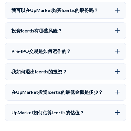
Icertis没有公开股价，因为它是一家私有公司。最近的
已知股价来自其最近一轮融资。 二级市场上的Pre-IPO
我可以在UpMarket购买Icertis的股份吗？
股价可能因供需和市场条件而与最近一轮融资价格有所
可以。合格投资者可以通过填写本页表单或在
不同。
upmarket.co创建账户来表达对Icertis股份的投资意向。
投资Icertis有哪些风险？
所有Pre-IPO产品视供应情况而定，最低投资金额为
Pre-IPO投资存在重大风险。Icertis的股份流动性低，意
50,000美元。UpMarket是FINRA注册的经纪交易商，
味着没有公开市场可以快速出售。不存在确定的退出时
自2019年以来已经纪超过5亿美元的另类投资。
Pre-IPO交易是如何运作的？
间表或回报保证。该投资具有投机性质，投资者应做好
在Pre-IPO交易中，合格投资者通过二级市场平台从现有
可能全部损失的准备。私有公司的估值在融资轮次之间
股东（如员工、早期投资者或其他持有人）处购买股
可能大幅波动。投资者应在投资前咨询其财务顾问并审
我如何退出Icertis的投资？
份。公司本身不会在这些交易中发行新股。UpMarket作
阅所有发行文件。
Pre-IPO持股主要有两种退出途径：在二级市场将股份出
为FINRA注册的经纪交易商促成这些交易，代表双方处
售给其他买家，或持有直到公司完成IPO或被收购。两
理合规、文件和结算事宜。
在UpMarket投资Icertis的最低金额是多少？
种途径都受限于转让限制、公司批准（优先购买权）和
UpMarket上大多数Pre-IPO产品的最低投资金额为
市场条件。任何退出的时间都是不可预测的，投资者应
50,000美元。具体金额可能因产品和股份供应情况而有
做好多年持有的准备。
UpMarket如何估算Icertis的估值？
所不同。创建 UpMarket账户或浏览可用投资无需任何
UpMarket的估值为，基于专有模型，综合多个数据来
费用。投资者仅在完成投资时支付交易相关费用。