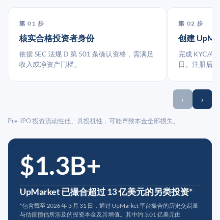
第 01 步
第 02 步
核实合格投资者身份
创建 UpMa
依据 SEC 法规 D 第 501 条确认资格，需满足
完成 KYC/A
收入或净资产门槛。
日。注册后指
‹
›
Pre-IPO 投资流动性低、具投机性，可能导致本金全部损失。
$1.3B+
UpMarket 已撮合超过 13 亿美元的另类投资*
*包含截至 2026 年 3 月 31 日，通过 UpMarket 平台撮合的历史交易量
与估值预估所涉及的投资本金及其增值。其中约 3.01 亿美元由