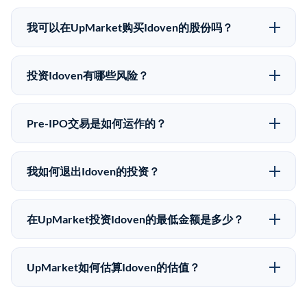
Idoven没有公开股价，因为它是一家私有公司。最近的
已知股价来自其最近一轮融资。 二级市场上的Pre-IPO
我可以在UpMarket购买Idoven的股份吗？
股价可能因供需和市场条件而与最近一轮融资价格有所
可以。合格投资者可以通过填写本页表单或在
不同。
upmarket.co创建账户来表达对Idoven股份的投资意向。
投资Idoven有哪些风险？
所有Pre-IPO产品视供应情况而定，最低投资金额为
Pre-IPO投资存在重大风险。Idoven的股份流动性低，意
50,000美元。UpMarket是FINRA注册的经纪交易商，
味着没有公开市场可以快速出售。不存在确定的退出时
自2019年以来已经纪超过5亿美元的另类投资。
Pre-IPO交易是如何运作的？
间表或回报保证。该投资具有投机性质，投资者应做好
在Pre-IPO交易中，合格投资者通过二级市场平台从现有
可能全部损失的准备。私有公司的估值在融资轮次之间
股东（如员工、早期投资者或其他持有人）处购买股
可能大幅波动。投资者应在投资前咨询其财务顾问并审
我如何退出Idoven的投资？
份。公司本身不会在这些交易中发行新股。UpMarket作
阅所有发行文件。
Pre-IPO持股主要有两种退出途径：在二级市场将股份出
为FINRA注册的经纪交易商促成这些交易，代表双方处
售给其他买家，或持有直到公司完成IPO或被收购。两
理合规、文件和结算事宜。
在UpMarket投资Idoven的最低金额是多少？
种途径都受限于转让限制、公司批准（优先购买权）和
UpMarket上大多数Pre-IPO产品的最低投资金额为
市场条件。任何退出的时间都是不可预测的，投资者应
50,000美元。具体金额可能因产品和股份供应情况而有
做好多年持有的准备。
UpMarket如何估算Idoven的估值？
所不同。创建 UpMarket账户或浏览可用投资无需任何
UpMarket的估值为，基于专有模型，综合多个数据来
费用。投资者仅在完成投资时支付交易相关费用。