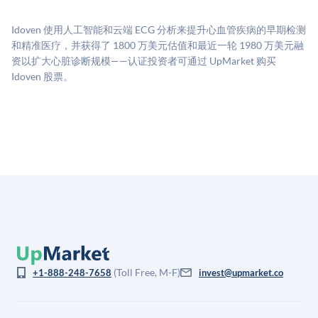
源：融资轮次数据（Caplight）、营收估算（Sacra）、
二级市场定价以及上市公司可比数据。该模型对上市公
Idoven 使用人工智能和云端 ECG 分析来提升心血管疾病的早期检测
司可比倍数应用私有公司折扣，以反映流动性不足和信
和精准医疗，并获得了 1800 万美元估值和最近一轮 1980 万美元融
息不对称。此估值不构成投资建议，可能与实际交易价
资以扩大心脏诊断规模——认证投资者可通过 UpMarket 购买
格存在重大差异。
Idoven 股票。
(Toll Free, M-F)
+1-888-248-7658
invest@upmarket.co