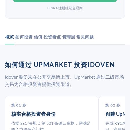
FINRA 注册经纪交易商
概览
如何投资
估值
投资看点
管理层
常见问题
如何通过 UPMARKET 投资IDOVEN
Idoven股份未在公开交易所上市。UpMarket 通过二级市场
交易为合格投资者提供投资渠道。
第 01 步
第 02 步
核实合格投资者身份
创建 UpMa
依据 SEC 法规 D 第 501 条确认资格，需满足
完成 KYC/A
收入或净资产门槛。
日。注册后指