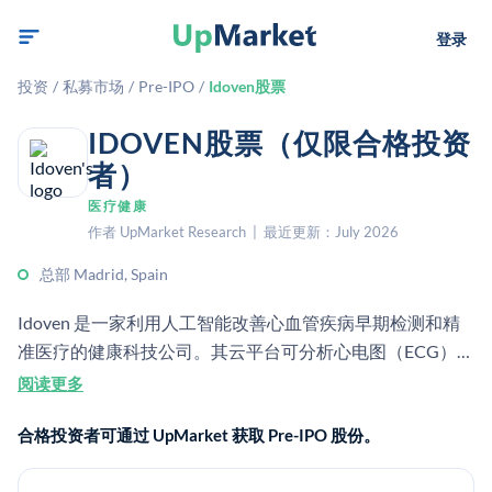
登录
投资
/
私募市场
/
Pre-IPO
/
Idoven股票
IDOVEN股票（仅限合格投资
者）
医疗健康
作者 UpMarket Research | 最近更新：July 2026
总部 Madrid, Spain
Idoven 是一家利用人工智能改善心血管疾病早期检测和精
准医疗的健康科技公司。其云平台可分析心电图（ECG）数
据，帮助临床医生更快、更一致地识别、分诊和诊断心脏疾
阅读更多
病。
合格投资者可通过 UpMarket 获取 Pre-IPO 股份。