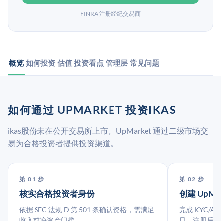
FINRA 注册经纪交易商
概览
如何投资
估值
投资看点
管理层
常见问题
如何通过 UPMARKET 投资IKAS
ikas股份未在公开交易所上市。UpMarket 通过二级市场交
易为合格投资者提供投资渠道。
第 01 步
第 02 步
核实合格投资者身份
创建 UpMa
依据 SEC 法规 D 第 501 条确认资格，需满足
完成 KYC/A
收入或净资产门槛。
日。注册后指