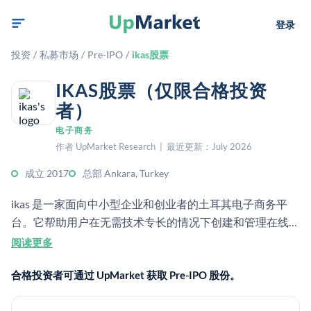
登录
投资
/
私募市场
/
Pre-IPO
/
ikas股票
IKAS股票（仅限合格投资
者）
电子商务
作者 UpMarket Research | 最近更新：July 2026
成立 2017
总部 Ankara, Turkey
ikas 是一家面向中小型企业和创业者的土耳其电子商务平
台。它帮助用户在无需技术专长的情况下创建和管理在线商
店。该公司为私人持有，并未上市交易。
阅读更多
合格投资者可通过 UpMarket 获取 Pre-IPO 股份。