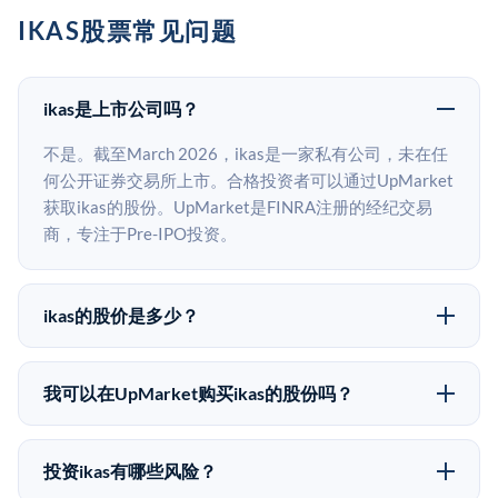
IKAS股票常见问题
ikas是上市公司吗？
不是。截至March 2026，ikas是一家私有公司，未在任
何公开证券交易所上市。合格投资者可以通过UpMarket
获取ikas的股份。UpMarket是FINRA注册的经纪交易
商，专注于Pre-IPO投资。
ikas的股价是多少？
ikas没有公开股价，因为它是一家私有公司。最近的已
知股价来自其最近一轮融资。 二级市场上的Pre-IPO股
我可以在UpMarket购买ikas的股份吗？
价可能因供需和市场条件而与最近一轮融资价格有所不
可以。合格投资者可以通过填写本页表单或在
同。
upmarket.co创建账户来表达对ikas股份的投资意向。所
投资ikas有哪些风险？
有Pre-IPO产品视供应情况而定，最低投资金额为