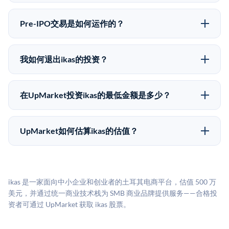
Pre-IPO投资存在重大风险。ikas的股份流动性低，意味
50,000美元。UpMarket是FINRA注册的经纪交易商，
着没有公开市场可以快速出售。不存在确定的退出时间
自2019年以来已经纪超过5亿美元的另类投资。
Pre-IPO交易是如何运作的？
表或回报保证。该投资具有投机性质，投资者应做好可
在Pre-IPO交易中，合格投资者通过二级市场平台从现有
能全部损失的准备。私有公司的估值在融资轮次之间可
股东（如员工、早期投资者或其他持有人）处购买股
能大幅波动。投资者应在投资前咨询其财务顾问并审阅
我如何退出ikas的投资？
份。公司本身不会在这些交易中发行新股。UpMarket作
所有发行文件。
Pre-IPO持股主要有两种退出途径：在二级市场将股份出
为FINRA注册的经纪交易商促成这些交易，代表双方处
售给其他买家，或持有直到公司完成IPO或被收购。两
理合规、文件和结算事宜。
在UpMarket投资ikas的最低金额是多少？
种途径都受限于转让限制、公司批准（优先购买权）和
UpMarket上大多数Pre-IPO产品的最低投资金额为
市场条件。任何退出的时间都是不可预测的，投资者应
50,000美元。具体金额可能因产品和股份供应情况而有
做好多年持有的准备。
UpMarket如何估算ikas的估值？
所不同。创建 UpMarket账户或浏览可用投资无需任何
UpMarket的估值为，基于专有模型，综合多个数据来
费用。投资者仅在完成投资时支付交易相关费用。
源：融资轮次数据（Caplight）、营收估算（Sacra）、
二级市场定价以及上市公司可比数据。该模型对上市公
ikas 是一家面向中小企业和创业者的土耳其电商平台，估值 500 万
司可比倍数应用私有公司折扣，以反映流动性不足和信
美元，并通过统一商业技术栈为 SMB 商业品牌提供服务——合格投
息不对称。此估值不构成投资建议，可能与实际交易价
资者可通过 UpMarket 获取 ikas 股票。
格存在重大差异。