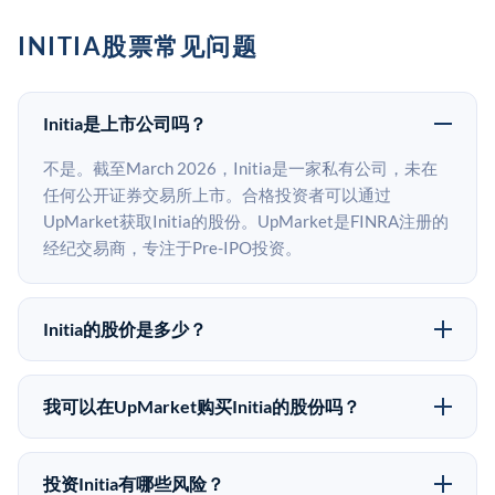
INITIA股票常见问题
Initia是上市公司吗？
不是。截至March 2026，Initia是一家私有公司，未在
任何公开证券交易所上市。合格投资者可以通过
UpMarket获取Initia的股份。UpMarket是FINRA注册的
经纪交易商，专注于Pre-IPO投资。
Initia的股价是多少？
Initia没有公开股价，因为它是一家私有公司。最近的已
知股价来自其最近一轮融资。 二级市场上的Pre-IPO股
我可以在UpMarket购买Initia的股份吗？
价可能因供需和市场条件而与最近一轮融资价格有所不
可以。合格投资者可以通过填写本页表单或在
同。
upmarket.co创建账户来表达对Initia股份的投资意向。
投资Initia有哪些风险？