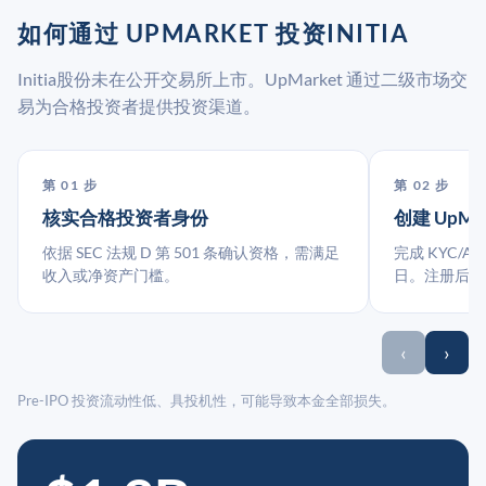
如何通过 UPMARKET 投资INITIA
Initia股份未在公开交易所上市。UpMarket 通过二级市场交
易为合格投资者提供投资渠道。
第 01 步
第 02 步
核实合格投资者身份
创建 UpMa
依据 SEC 法规 D 第 501 条确认资格，需满足
完成 KYC/A
收入或净资产门槛。
日。注册后指
‹
›
Pre-IPO 投资流动性低、具投机性，可能导致本金全部损失。