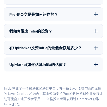
所有Pre-IPO产品视供应情况而定，最低投资金额为
Pre-IPO投资存在重大风险。Initia的股份流动性低，意
50,000美元。UpMarket是FINRA注册的经纪交易商，
味着没有公开市场可以快速出售。不存在确定的退出时
自2019年以来已经纪超过5亿美元的另类投资。
Pre-IPO交易是如何运作的？
间表或回报保证。该投资具有投机性质，投资者应做好
在Pre-IPO交易中，合格投资者通过二级市场平台从现有
可能全部损失的准备。私有公司的估值在融资轮次之间
股东（如员工、早期投资者或其他持有人）处购买股
可能大幅波动。投资者应在投资前咨询其财务顾问并审
我如何退出Initia的投资？
份。公司本身不会在这些交易中发行新股。UpMarket作
阅所有发行文件。
Pre-IPO持股主要有两种退出途径：在二级市场将股份出
为FINRA注册的经纪交易商促成这些交易，代表双方处
售给其他买家，或持有直到公司完成IPO或被收购。两
理合规、文件和结算事宜。
在UpMarket投资Initia的最低金额是多少？
种途径都受限于转让限制、公司批准（优先购买权）和
UpMarket上大多数Pre-IPO产品的最低投资金额为
市场条件。任何退出的时间都是不可预测的，投资者应
50,000美元。具体金额可能因产品和股份供应情况而有
做好多年持有的准备。
UpMarket如何估算Initia的估值？
所不同。创建 UpMarket账户或浏览可用投资无需任何
UpMarket的估值为，基于专有模型，综合多个数据来
费用。投资者仅在完成投资时支付交易相关费用。
源：融资轮次数据（Caplight）、营收估算（Sacra）、
二级市场定价以及上市公司可比数据。该模型对上市公
Initia 构建了一个模块化区块链平台，将一条 Layer 1 链与面向应用
司可比倍数应用私有公司折扣，以反映流动性不足和信
的 Layer 2 rollup 相结合；其由资助支持的前沿科技初创企业扶持计
息不对称。此估值不构成投资建议，可能与实际交易价
划可能会加速开发者采用——合格投资者可以通过 UpMarket 获取
格存在重大差异。
Initia 股票。