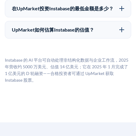
为FINRA注册的经纪交易商促成这些交易，代表双方处
售给其他买家，或持有直到公司完成IPO或被收购。两
理合规、文件和结算事宜。
在UpMarket投资Instabase的最低金额是多少？
种途径都受限于转让限制、公司批准（优先购买权）和
UpMarket上大多数Pre-IPO产品的最低投资金额为
市场条件。任何退出的时间都是不可预测的，投资者应
50,000美元。具体金额可能因产品和股份供应情况而有
做好多年持有的准备。
UpMarket如何估算Instabase的估值？
所不同。创建 UpMarket账户或浏览可用投资无需任何
UpMarket的估值为，基于专有模型，综合多个数据来
费用。投资者仅在完成投资时支付交易相关费用。
源：融资轮次数据（Caplight）、营收估算（Sacra）、
二级市场定价以及上市公司可比数据。该模型对上市公
Instabase 的 AI 平台可自动处理非结构化数据与企业工作流，2025
司可比倍数应用私有公司折扣，以反映流动性不足和信
年营收约 5000 万美元、估值 14 亿美元；它在 2025 年 1 月完成了
息不对称。此估值不构成投资建议，可能与实际交易价
1 亿美元的 D 轮融资——合格投资者可通过 UpMarket 获取
格存在重大差异。
Instabase 股票。