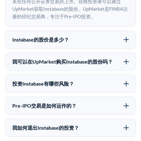
未在任何公开证券交易所上市。合格投资者可以通过
UpMarket获取Instabase的股份。UpMarket是FINRA注
册的经纪交易商，专注于Pre-IPO投资。
Instabase的股价是多少？
Instabase没有公开股价，因为它是一家私有公司。最近
的已知股价来自其最近一轮融资。 二级市场上的Pre-
我可以在UpMarket购买Instabase的股份吗？
IPO股价可能因供需和市场条件而与最近一轮融资价格
可以。合格投资者可以通过填写本页表单或在
有所不同。
upmarket.co创建账户来表达对Instabase股份的投资意
投资Instabase有哪些风险？
向。所有Pre-IPO产品视供应情况而定，最低投资金额为
Pre-IPO投资存在重大风险。Instabase的股份流动性
50,000美元。UpMarket是FINRA注册的经纪交易商，
低，意味着没有公开市场可以快速出售。不存在确定的
自2019年以来已经纪超过5亿美元的另类投资。
Pre-IPO交易是如何运作的？
退出时间表或回报保证。该投资具有投机性质，投资者
在Pre-IPO交易中，合格投资者通过二级市场平台从现有
应做好可能全部损失的准备。私有公司的估值在融资轮
股东（如员工、早期投资者或其他持有人）处购买股
次之间可能大幅波动。投资者应在投资前咨询其财务顾
我如何退出Instabase的投资？
份。公司本身不会在这些交易中发行新股。UpMarket作
问并审阅所有发行文件。
Pre-IPO持股主要有两种退出途径：在二级市场将股份出