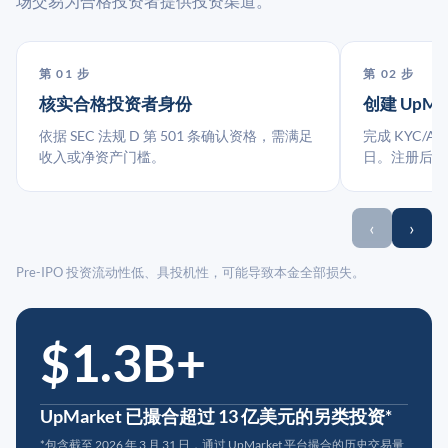
场交易为合格投资者提供投资渠道。
第 01 步
第 02 步
核实合格投资者身份
创建 UpMa
依据 SEC 法规 D 第 501 条确认资格，需满足
完成 KYC/A
收入或净资产门槛。
日。注册后指
‹
›
Pre-IPO 投资流动性低、具投机性，可能导致本金全部损失。
$1.3B+
UpMarket 已撮合超过 13 亿美元的另类投资*
*包含截至 2026 年 3 月 31 日，通过 UpMarket 平台撮合的历史交易量