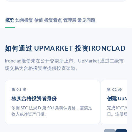
概览
如何投资
估值
投资看点
管理层
常见问题
如何通过 UPMARKET 投资IRONCLAD
Ironclad股份未在公开交易所上市。UpMarket 通过二级市
场交易为合格投资者提供投资渠道。
第 01 步
第 02 步
核实合格投资者身份
创建 UpMa
依据 SEC 法规 D 第 501 条确认资格，需满足
完成 KYC/A
收入或净资产门槛。
日。注册后指