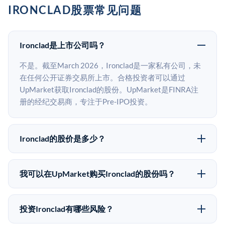
IRONCLAD股票常见问题
Ironclad是上市公司吗？
不是。截至March 2026，Ironclad是一家私有公司，未
在任何公开证券交易所上市。合格投资者可以通过
UpMarket获取Ironclad的股份。UpMarket是FINRA注
册的经纪交易商，专注于Pre-IPO投资。
Ironclad的股价是多少？
Ironclad没有公开股价，因为它是一家私有公司。最近的
已知股价来自其最近一轮融资。 二级市场上的Pre-IPO
我可以在UpMarket购买Ironclad的股份吗？
股价可能因供需和市场条件而与最近一轮融资价格有所
可以。合格投资者可以通过填写本页表单或在
不同。
upmarket.co创建账户来表达对Ironclad股份的投资意
投资Ironclad有哪些风险？
向。所有Pre-IPO产品视供应情况而定，最低投资金额为