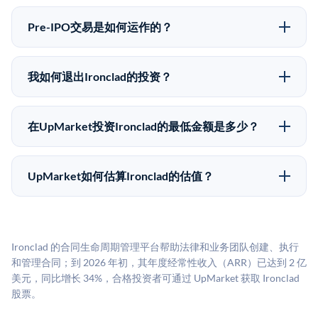
Pre-IPO投资存在重大风险。Ironclad的股份流动性低，
50,000美元。UpMarket是FINRA注册的经纪交易商，
意味着没有公开市场可以快速出售。不存在确定的退出
自2019年以来已经纪超过5亿美元的另类投资。
Pre-IPO交易是如何运作的？
时间表或回报保证。该投资具有投机性质，投资者应做
在Pre-IPO交易中，合格投资者通过二级市场平台从现有
好可能全部损失的准备。私有公司的估值在融资轮次之
股东（如员工、早期投资者或其他持有人）处购买股
间可能大幅波动。投资者应在投资前咨询其财务顾问并
我如何退出Ironclad的投资？
份。公司本身不会在这些交易中发行新股。UpMarket作
审阅所有发行文件。
Pre-IPO持股主要有两种退出途径：在二级市场将股份出
为FINRA注册的经纪交易商促成这些交易，代表双方处
售给其他买家，或持有直到公司完成IPO或被收购。两
理合规、文件和结算事宜。
在UpMarket投资Ironclad的最低金额是多少？
种途径都受限于转让限制、公司批准（优先购买权）和
UpMarket上大多数Pre-IPO产品的最低投资金额为
市场条件。任何退出的时间都是不可预测的，投资者应
50,000美元。具体金额可能因产品和股份供应情况而有
做好多年持有的准备。
UpMarket如何估算Ironclad的估值？
所不同。创建 UpMarket账户或浏览可用投资无需任何
UpMarket的估值为，基于专有模型，综合多个数据来
费用。投资者仅在完成投资时支付交易相关费用。
源：融资轮次数据（Caplight）、营收估算（Sacra）、
二级市场定价以及上市公司可比数据。该模型对上市公
Ironclad 的合同生命周期管理平台帮助法律和业务团队创建、执行
司可比倍数应用私有公司折扣，以反映流动性不足和信
和管理合同；到 2026 年初，其年度经常性收入（ARR）已达到 2 亿
息不对称。此估值不构成投资建议，可能与实际交易价
美元，同比增长 34%，合格投资者可通过 UpMarket 获取 Ironclad
格存在重大差异。
股票。