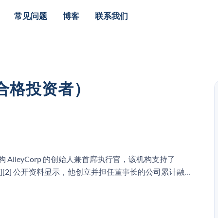
常见问题
博客
联系我们
限合格投资者）
lleyCorp 的创始人兼首席执行官，该机构支持了
la 等公司。[1][2] 公开资料显示，他创立并担任董事长的公司累计融
未提供该特定目标公司的公司层面指标。[2]