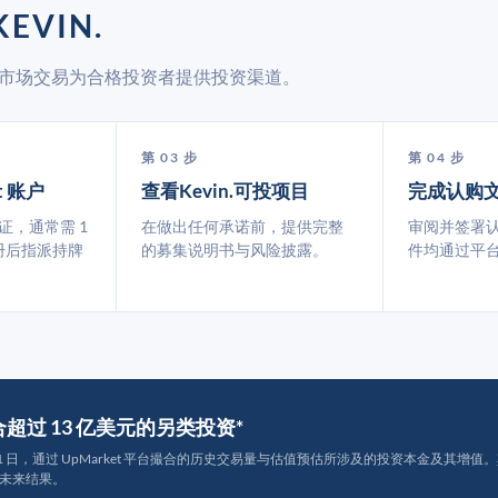
EVIN.
通过二级市场交易为合格投资者提供投资渠道。
第 03 步
第 04 步
t 账户
查看Kevin.可投项目
完成认购
认证，通常需 1
在做出任何承诺前，提供完整
审阅并签署
册后指派持牌
的募集说明书与风险披露。
件均通过平
撮合超过 13 亿美元的另类投资*
月 31 日，通过 UpMarket 平台撮合的历史交易量与估值预估所涉及的投资本金及其增值。其中约
未来结果。