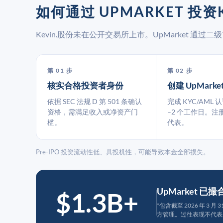
如何通过 UPMARKET 投资K
Kevin.股份未在公开交易所上市。UpMarket 
第 01 步
第 02 步
核实合格投资者身份
创建 UpMarke
依据 SEC 法规 D 第 501 条确认
完成 KYC/AML 
资格，需满足收入或净资产门
–2 个工作日。注
槛。
代表。
Pre-IPO 投资流动性低、具投机性，可能导致本金全部损失。
UpMarket 已
$1.3B+
*包含截至 2026 年 3 
方管理。过往表现不代表