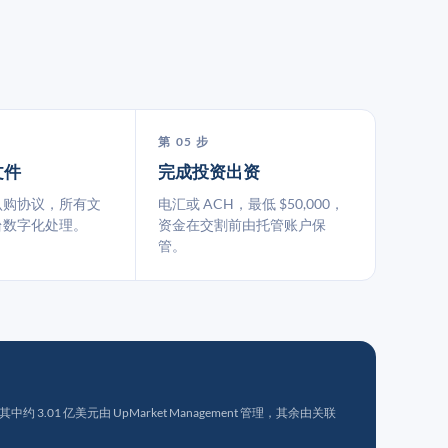
第 05 步
文件
完成投资出资
认购协议，所有文
电汇或 ACH，最低 $50,000，
台数字化处理。
资金在交割前由托管账户保
管。
 3.01 亿美元由 UpMarket Management 管理，其余由关联