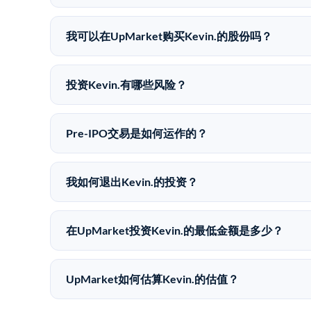
Kevin.没有公开股价，因为它是一家私有公司。最
我可以在UpMarket购买Kevin.的股份吗？
可以。合格投资者可以通过填写本页表单或在upmarket
UpMarket是FINRA注册的经纪交易商，自2019
投资Kevin.有哪些风险？
Pre-IPO投资存在重大风险。Kevin.的股份
损失的准备。私有公司的估值在融资轮次之间可能大
Pre-IPO交易是如何运作的？
在Pre-IPO交易中，合格投资者通过二级市场平台从
注册的经纪交易商促成这些交易，代表双方处理合规
我如何退出Kevin.的投资？
Pre-IPO持股主要有两种退出途径：在二级市场
件。任何退出的时间都是不可预测的，投资者应做好
在UpMarket投资Kevin.的最低金额是多少？
UpMarket上大多数Pre-IPO产品的最低投资金
仅在完成投资时支付交易相关费用。
UpMarket如何估算Kevin.的估值？
UpMarket的估值为，基于专有模型，综合多个数据