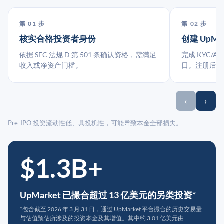
第 01 步
第 02 步
核实合格投资者身份
创建 UpMa
依据 SEC 法规 D 第 501 条确认资格，需满足
完成 KYC/A
收入或净资产门槛。
日。注册后指
‹
›
Pre-IPO 投资流动性低、具投机性，可能导致本金全部损失。
$1.3B+
UpMarket 已撮合超过 13 亿美元的另类投资*
*包含截至 2026 年 3 月 31 日，通过 UpMarket 平台撮合的历史交易量
与估值预估所涉及的投资本金及其增值。其中约 3.01 亿美元由