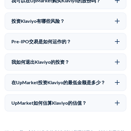
我可以在UpMarket购买Klaviyo的股份吗？
股价可能因供需和市场条件而与最近一轮融资价格有所
可以。合格投资者可以通过填写本页表单或在
不同。
upmarket.co创建账户来表达对Klaviyo股份的投资意
投资Klaviyo有哪些风险？
向。所有Pre-IPO产品视供应情况而定，最低投资金额为
Pre-IPO投资存在重大风险。Klaviyo的股份流动性低，
50,000美元。UpMarket是FINRA注册的经纪交易商，
意味着没有公开市场可以快速出售。不存在确定的退出
自2019年以来已经纪超过5亿美元的另类投资。
Pre-IPO交易是如何运作的？
时间表或回报保证。该投资具有投机性质，投资者应做
在Pre-IPO交易中，合格投资者通过二级市场平台从现有
好可能全部损失的准备。私有公司的估值在融资轮次之
股东（如员工、早期投资者或其他持有人）处购买股
间可能大幅波动。投资者应在投资前咨询其财务顾问并
我如何退出Klaviyo的投资？
份。公司本身不会在这些交易中发行新股。UpMarket作
审阅所有发行文件。
Pre-IPO持股主要有两种退出途径：在二级市场将股份出
为FINRA注册的经纪交易商促成这些交易，代表双方处
售给其他买家，或持有直到公司完成IPO或被收购。两
理合规、文件和结算事宜。
在UpMarket投资Klaviyo的最低金额是多少？
种途径都受限于转让限制、公司批准（优先购买权）和
UpMarket上大多数Pre-IPO产品的最低投资金额为
市场条件。任何退出的时间都是不可预测的，投资者应
50,000美元。具体金额可能因产品和股份供应情况而有
做好多年持有的准备。
UpMarket如何估算Klaviyo的估值？
所不同。创建 UpMarket账户或浏览可用投资无需任何
UpMarket的估值为，基于专有模型，综合多个数据来
费用。投资者仅在完成投资时支付交易相关费用。
源：融资轮次数据（Caplight）、营收估算（Sacra）、
二级市场定价以及上市公司可比数据。该模型对上市公