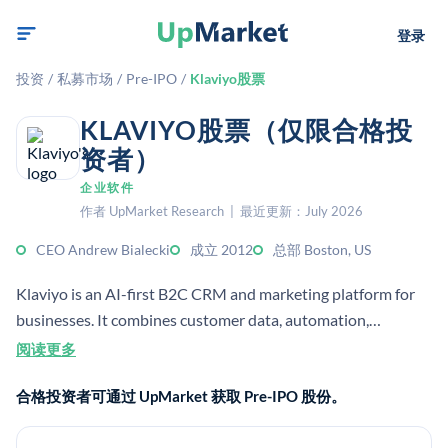
登录
投资
/
私募市场
/
Pre-IPO
/
Klaviyo股票
KLAVIYO股票（仅限合格投
资者）
企业软件
作者 UpMarket Research | 最近更新：July 2026
CEO Andrew Bialecki
成立 2012
总部 Boston, US
Klaviyo is an AI-first B2C CRM and marketing platform for
businesses. It combines customer data, automation,
analytics, and customer service to personalize email, SMS,
阅读更多
and other campaigns at scale.
合格投资者可通过 UpMarket 获取 Pre-IPO 股份。