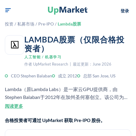
登录
投资
/
私募市场
/
Pre-IPO
/
Lambda股票
LAMBDA股票（仅限合格投
资者）
人工智能 / 机器学习
作者 UpMarket Research | 最近更新：June 2026
CEO Stephen Balaban
成立 2012
总部 San Jose, US
Lambda（原Lambda Labs）是一家云GPU提供商，由
Stephen Balaban于2012年在加州圣何塞创立。该公司为大
规模AI模型训练和微调提供GPU计算基础设施。据Sacra估
阅读更多
计，截至2025年5月，Lambda的年化收入约为5.05亿美
合格投资者可通过 UpMarket 获取 Pre-IPO 股份。
元，较2024年底的4.25亿美元有所增长。该公司在2025年2
月的D轮融资后估值约为25亿美元（Sacra），总融资额约