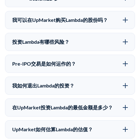
Lambda没有公开股价，因为它是一家私有公司。最近的
已知股价来自其最近一轮融资。Series D, 02/19/25,
我可以在UpMarket购买Lambda的股份吗？
Sacra 二级市场上的Pre-IPO股价可能因供需和市场条件
可以。合格投资者可以通过填写本页表单或在
而与最近一轮融资价格有所不同。
upmarket.co创建账户来表达对Lambda股份的投资意
投资Lambda有哪些风险？
向。所有Pre-IPO产品视供应情况而定，最低投资金额为
Pre-IPO投资存在重大风险。Lambda的股份流动性低，
50,000美元。UpMarket是FINRA注册的经纪交易商，
意味着没有公开市场可以快速出售。不存在确定的退出
自2019年以来已经纪超过5亿美元的另类投资。
Pre-IPO交易是如何运作的？
时间表或回报保证。该投资具有投机性质，投资者应做
在Pre-IPO交易中，合格投资者通过二级市场平台从现有
好可能全部损失的准备。私有公司的估值在融资轮次之
股东（如员工、早期投资者或其他持有人）处购买股
间可能大幅波动。投资者应在投资前咨询其财务顾问并
我如何退出Lambda的投资？
份。公司本身不会在这些交易中发行新股。UpMarket作
审阅所有发行文件。
Pre-IPO持股主要有两种退出途径：在二级市场将股份出
为FINRA注册的经纪交易商促成这些交易，代表双方处
售给其他买家，或持有直到公司完成IPO或被收购。两
理合规、文件和结算事宜。
在UpMarket投资Lambda的最低金额是多少？
种途径都受限于转让限制、公司批准（优先购买权）和
UpMarket上大多数Pre-IPO产品的最低投资金额为
市场条件。任何退出的时间都是不可预测的，投资者应
50,000美元。具体金额可能因产品和股份供应情况而有
做好多年持有的准备。
UpMarket如何估算Lambda的估值？
所不同。创建 UpMarket账户或浏览可用投资无需任何