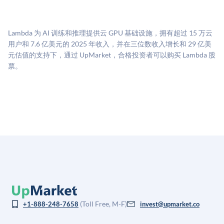
UpMarket的估值为，基于专有模型，综合多个数据来
费用。投资者仅在完成投资时支付交易相关费用。
源：融资轮次数据（Caplight）、营收估算（Sacra）、
二级市场定价以及上市公司可比数据。该模型对上市公
Lambda 为 AI 训练和推理提供云 GPU 基础设施，拥有超过 15 万云
司可比倍数应用私有公司折扣，以反映流动性不足和信
用户和 7.6 亿美元的 2025 年收入，并在三位数收入增长和 29 亿美
息不对称。此估值不构成投资建议，可能与实际交易价
元估值的支持下，通过 UpMarket，合格投资者可以购买 Lambda 股
格存在重大差异。
票。
(Toll Free, M-F)
+1-888-248-7658
invest@upmarket.co