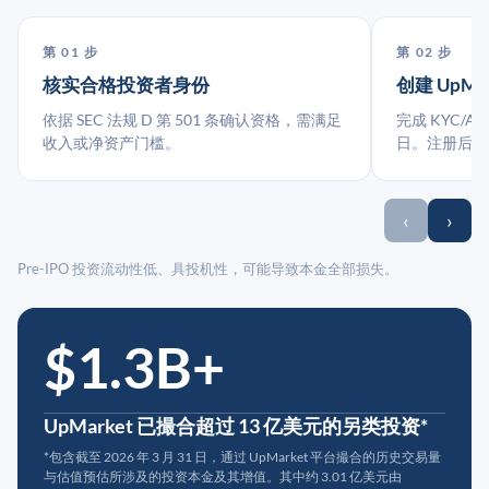
第 01 步
第 02 步
核实合格投资者身份
创建 UpMa
依据 SEC 法规 D 第 501 条确认资格，需满足
完成 KYC/A
收入或净资产门槛。
日。注册后指
‹
›
Pre-IPO 投资流动性低、具投机性，可能导致本金全部损失。
$1.3B+
UpMarket 已撮合超过 13 亿美元的另类投资*
*包含截至 2026 年 3 月 31 日，通过 UpMarket 平台撮合的历史交易量
与估值预估所涉及的投资本金及其增值。其中约 3.01 亿美元由