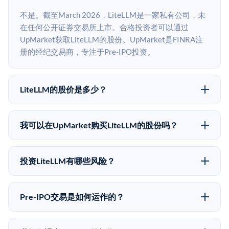
不是。截至March 2026，LiteLLM是一家私有公司，未
在任何公开证券交易所上市。合格投资者可以通过
UpMarket获取LiteLLM的股份。UpMarket是FINRA注
册的经纪交易商，专注于Pre-IPO投资。
LiteLLM的股价是多少？
LiteLLM没有公开股价，因为它是一家私有公司。最近
的已知股价来自其最近一轮融资。 二级市场上的Pre-
我可以在UpMarket购买LiteLLM的股份吗？
IPO股价可能因供需和市场条件而与最近一轮融资价格
可以。合格投资者可以通过填写本页表单或在
有所不同。
upmarket.co创建账户来表达对LiteLLM股份的投资意
投资LiteLLM有哪些风险？
向。所有Pre-IPO产品视供应情况而定，最低投资金额为
Pre-IPO投资存在重大风险。LiteLLM的股份流动性低，
50,000美元。UpMarket是FINRA注册的经纪交易商，
意味着没有公开市场可以快速出售。不存在确定的退出
自2019年以来已经纪超过5亿美元的另类投资。
Pre-IPO交易是如何运作的？
时间表或回报保证。该投资具有投机性质，投资者应做
在Pre-IPO交易中，合格投资者通过二级市场平台从现有
好可能全部损失的准备。私有公司的估值在融资轮次之