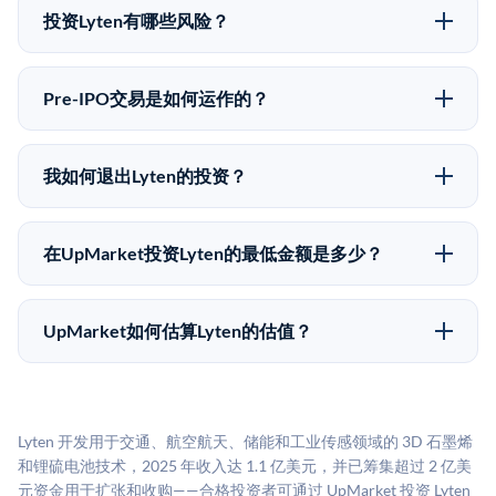
upmarket.co创建账户来表达对Lyten股份的投资意向。
投资Lyten有哪些风险？
所有Pre-IPO产品视供应情况而定，最低投资金额为
Pre-IPO投资存在重大风险。Lyten的股份流动性低，意
50,000美元。UpMarket是FINRA注册的经纪交易商，
味着没有公开市场可以快速出售。不存在确定的退出时
自2019年以来已经纪超过5亿美元的另类投资。
Pre-IPO交易是如何运作的？
间表或回报保证。该投资具有投机性质，投资者应做好
在Pre-IPO交易中，合格投资者通过二级市场平台从现有
可能全部损失的准备。私有公司的估值在融资轮次之间
股东（如员工、早期投资者或其他持有人）处购买股
可能大幅波动。投资者应在投资前咨询其财务顾问并审
我如何退出Lyten的投资？
份。公司本身不会在这些交易中发行新股。UpMarket作
阅所有发行文件。
Pre-IPO持股主要有两种退出途径：在二级市场将股份出
为FINRA注册的经纪交易商促成这些交易，代表双方处
售给其他买家，或持有直到公司完成IPO或被收购。两
理合规、文件和结算事宜。
在UpMarket投资Lyten的最低金额是多少？
种途径都受限于转让限制、公司批准（优先购买权）和
UpMarket上大多数Pre-IPO产品的最低投资金额为
市场条件。任何退出的时间都是不可预测的，投资者应
50,000美元。具体金额可能因产品和股份供应情况而有
做好多年持有的准备。
UpMarket如何估算Lyten的估值？
所不同。创建 UpMarket账户或浏览可用投资无需任何
UpMarket的估值为，基于专有模型，综合多个数据来
费用。投资者仅在完成投资时支付交易相关费用。
源：融资轮次数据（Caplight）、营收估算（Sacra）、
二级市场定价以及上市公司可比数据。该模型对上市公
Lyten 开发用于交通、航空航天、储能和工业传感领域的 3D 石墨烯
司可比倍数应用私有公司折扣，以反映流动性不足和信
和锂硫电池技术，2025 年收入达 1.1 亿美元，并已筹集超过 2 亿美
息不对称。此估值不构成投资建议，可能与实际交易价
元资金用于扩张和收购——合格投资者可通过 UpMarket 投资 Lyten