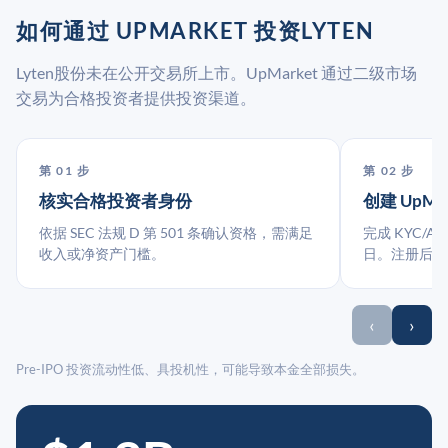
如何通过 UPMARKET 投资LYTEN
Lyten股份未在公开交易所上市。UpMarket 通过二级市场
交易为合格投资者提供投资渠道。
第 01 步
第 02 步
核实合格投资者身份
创建 UpMa
依据 SEC 法规 D 第 501 条确认资格，需满足
完成 KYC/A
收入或净资产门槛。
日。注册后指
‹
›
Pre-IPO 投资流动性低、具投机性，可能导致本金全部损失。