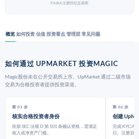
FINRA 注册经纪交易商
概览
如何投资
估值
投资看点
管理层
常见问题
如何通过 UPMARKET 投资MAGIC
Magic股份未在公开交易所上市。UpMarket 通过二级市场
交易为合格投资者提供投资渠道。
第 01 步
第 02 步
核实合格投资者身份
创建 UpMa
依据 SEC 法规 D 第 501 条确认资格，需满足
完成 KYC/A
收入或净资产门槛。
日。注册后指