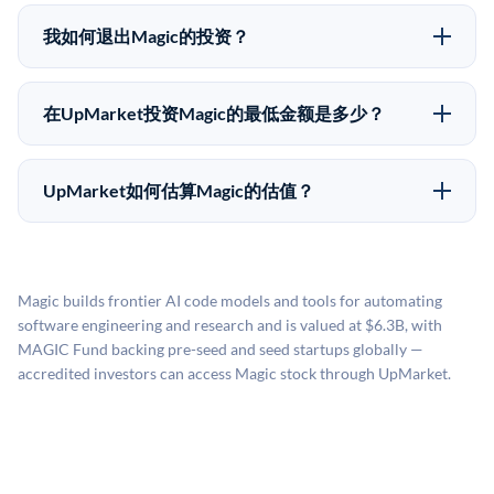
在Pre-IPO交易中，合格投资者通过二级市场平台从现有
可能全部损失的准备。私有公司的估值在融资轮次之间
股东（如员工、早期投资者或其他持有人）处购买股
可能大幅波动。投资者应在投资前咨询其财务顾问并审
我如何退出Magic的投资？
份。公司本身不会在这些交易中发行新股。UpMarket作
阅所有发行文件。
Pre-IPO持股主要有两种退出途径：在二级市场将股份出
为FINRA注册的经纪交易商促成这些交易，代表双方处
售给其他买家，或持有直到公司完成IPO或被收购。两
理合规、文件和结算事宜。
在UpMarket投资Magic的最低金额是多少？
种途径都受限于转让限制、公司批准（优先购买权）和
UpMarket上大多数Pre-IPO产品的最低投资金额为
市场条件。任何退出的时间都是不可预测的，投资者应
50,000美元。具体金额可能因产品和股份供应情况而有
做好多年持有的准备。
UpMarket如何估算Magic的估值？
所不同。创建 UpMarket账户或浏览可用投资无需任何
UpMarket的估值为，基于专有模型，综合多个数据来
费用。投资者仅在完成投资时支付交易相关费用。
源：融资轮次数据（Caplight）、营收估算（Sacra）、
二级市场定价以及上市公司可比数据。该模型对上市公
Magic builds frontier AI code models and tools for automating
司可比倍数应用私有公司折扣，以反映流动性不足和信
software engineering and research and is valued at $6.3B, with
息不对称。此估值不构成投资建议，可能与实际交易价
MAGIC Fund backing pre-seed and seed startups globally —
格存在重大差异。
accredited investors can access Magic stock through UpMarket.