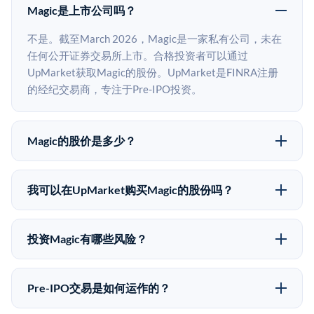
Magic是上市公司吗？
不是。截至March 2026，Magic是一家私有公司，未在
任何公开证券交易所上市。合格投资者可以通过
UpMarket获取Magic的股份。UpMarket是FINRA注册
的经纪交易商，专注于Pre-IPO投资。
Magic的股价是多少？
Magic没有公开股价，因为它是一家私有公司。最近的
已知股价来自其最近一轮融资。 二级市场上的Pre-IPO
我可以在UpMarket购买Magic的股份吗？
股价可能因供需和市场条件而与最近一轮融资价格有所
可以。合格投资者可以通过填写本页表单或在
不同。
upmarket.co创建账户来表达对Magic股份的投资意向。
投资Magic有哪些风险？
所有Pre-IPO产品视供应情况而定，最低投资金额为
Pre-IPO投资存在重大风险。Magic的股份流动性低，意
50,000美元。UpMarket是FINRA注册的经纪交易商，
味着没有公开市场可以快速出售。不存在确定的退出时
自2019年以来已经纪超过5亿美元的另类投资。
Pre-IPO交易是如何运作的？
间表或回报保证。该投资具有投机性质，投资者应做好