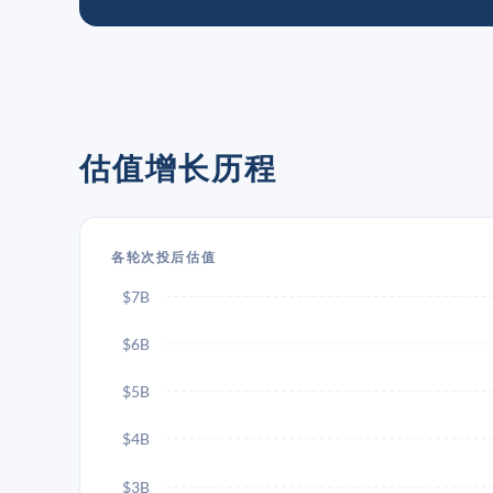
估值增长历程
各轮次投后估值
$7B
$6B
$5B
$4B
$3B