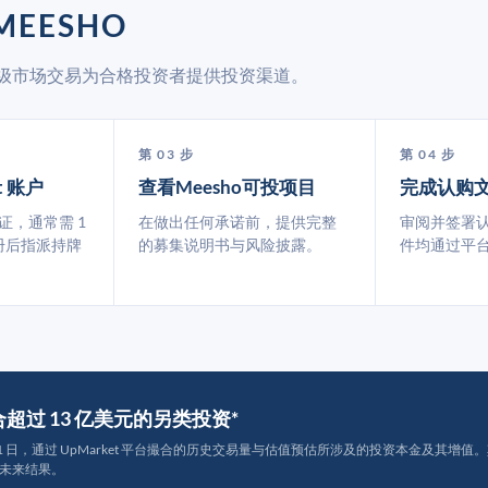
MEESHO
通过二级市场交易为合格投资者提供投资渠道。
第 03 步
第 04 步
t 账户
查看Meesho可投项目
完成认购
认证，通常需 1
在做出任何承诺前，提供完整
审阅并签署
册后指派持牌
的募集说明书与风险披露。
件均通过平
撮合超过 13 亿美元的另类投资*
月 31 日，通过 UpMarket 平台撮合的历史交易量与估值预估所涉及的投资本金及其增值。其中约
未来结果。