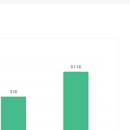
$1.5B
$1B