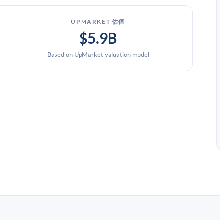
UPMARKET 估值
$5.9B
Based on UpMarket valuation model