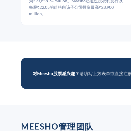
为₹93,858.74 million。Meesho还通过按权利发行以
每股₹22.05的价格向该子公司投资最高₹28,900
million。
对Meesho股票感兴趣？
请填写上方表单或直接注
MEESHO管理团队