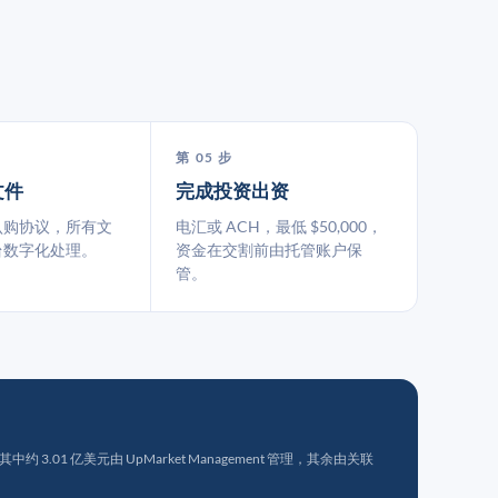
第 05 步
文件
完成投资出资
认购协议，所有文
电汇或 ACH，最低 $50,000，
台数字化处理。
资金在交割前由托管账户保
管。
 3.01 亿美元由 UpMarket Management 管理，其余由关联