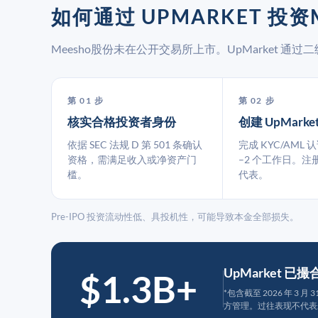
如何通过 UPMARKET 投资
Meesho股份未在公开交易所上市。UpMarket 
第 01 步
第 02 步
核实合格投资者身份
创建 UpMarke
依据 SEC 法规 D 第 501 条确认
完成 KYC/AML 
资格，需满足收入或净资产门
–2 个工作日。注
槛。
代表。
Pre-IPO 投资流动性低、具投机性，可能导致本金全部损失。
UpMarket 已
$1.3B+
*包含截至 2026 年 3 
方管理。过往表现不代表