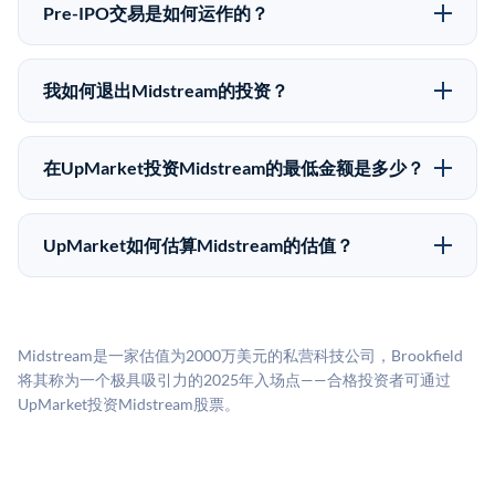
低，意味着没有公开市场可以快速出售。不存在确定的
自2019年以来已经纪超过5亿美元的另类投资。
Pre-IPO交易是如何运作的？
退出时间表或回报保证。该投资具有投机性质，投资者
在Pre-IPO交易中，合格投资者通过二级市场平台从现有
应做好可能全部损失的准备。私有公司的估值在融资轮
股东（如员工、早期投资者或其他持有人）处购买股
次之间可能大幅波动。投资者应在投资前咨询其财务顾
我如何退出Midstream的投资？
份。公司本身不会在这些交易中发行新股。UpMarket作
问并审阅所有发行文件。
Pre-IPO持股主要有两种退出途径：在二级市场将股份出
为FINRA注册的经纪交易商促成这些交易，代表双方处
售给其他买家，或持有直到公司完成IPO或被收购。两
理合规、文件和结算事宜。
在UpMarket投资Midstream的最低金额是多少？
种途径都受限于转让限制、公司批准（优先购买权）和
UpMarket上大多数Pre-IPO产品的最低投资金额为
市场条件。任何退出的时间都是不可预测的，投资者应
50,000美元。具体金额可能因产品和股份供应情况而有
做好多年持有的准备。
UpMarket如何估算Midstream的估值？
所不同。创建 UpMarket账户或浏览可用投资无需任何
UpMarket的估值为，基于专有模型，综合多个数据来
费用。投资者仅在完成投资时支付交易相关费用。
源：融资轮次数据（Caplight）、营收估算（Sacra）、
二级市场定价以及上市公司可比数据。该模型对上市公
Midstream是一家估值为2000万美元的私营科技公司，Brookfield
司可比倍数应用私有公司折扣，以反映流动性不足和信
将其称为一个极具吸引力的2025年入场点——合格投资者可通过
息不对称。此估值不构成投资建议，可能与实际交易价
UpMarket投资Midstream股票。
格存在重大差异。