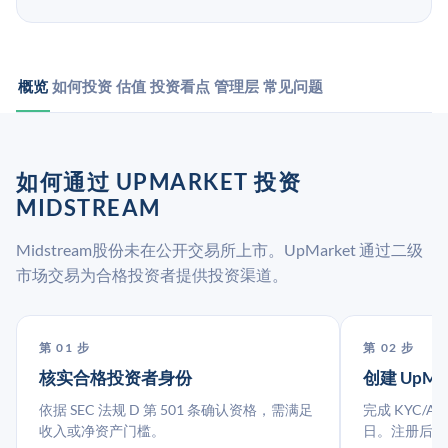
概览
如何投资
估值
投资看点
管理层
常见问题
如何通过 UPMARKET 投资
MIDSTREAM
Midstream股份未在公开交易所上市。UpMarket 通过二级
市场交易为合格投资者提供投资渠道。
第 01 步
第 02 步
核实合格投资者身份
创建 UpMa
依据 SEC 法规 D 第 501 条确认资格，需满足
完成 KYC/A
收入或净资产门槛。
日。注册后指