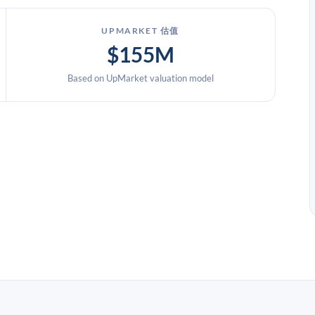
UPMARKET 估值
$155M
Based on UpMarket valuation model