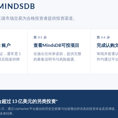
MINDSDB
 通过二级市场交易为合格投资者提供投资渠道。
第 03 步
第 04 步
t 账户
查看MindsDB可投项目
完成认购
认证，通常需 1
在做出任何承诺前，提供完整
审阅并签署
册后指派持牌
的募集说明书与风险披露。
件均通过平
撮合超过 13 亿美元的另类投资*
月 31 日，通过 UpMarket 平台撮合的历史交易量与估值预估所涉及的投资本金及其增值。其中约
未来结果。