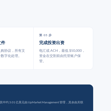
第 05 步
文件
完成投资出资
认购协议，所有文
电汇或 ACH，最低 $50,000，
台数字化处理。
资金在交割前由托管账户保
管。
 3.01 亿美元由 UpMarket Management 管理，其余由关联