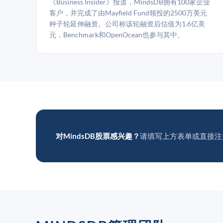
《Business Insider》报道，MindsDB拥有100家企业
客户，并完成了由Mayfield Fund领投的2500万美元
种子轮延伸融资。公司称该轮融资后估值为1.6亿美
元，Benchmark和OpenOcean也参与其中。
对MindsDB股票感兴趣？
请填写上方表单或直接注