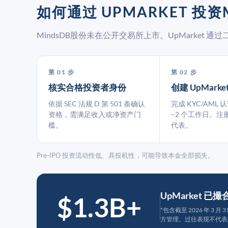
如何通过 UPMARKET 投资
MindsDB股份未在公开交易所上市。UpMarket
第 01 步
第 02 步
核实合格投资者身份
创建 UpMarke
依据 SEC 法规 D 第 501 条确认
完成 KYC/AML 
资格，需满足收入或净资产门
–2 个工作日。注
槛。
代表。
Pre-IPO 投资流动性低、具投机性，可能导致本金全部损失。
UpMarket 已
$1.3B+
*包含截至 2026 年 3 
方管理。过往表现不代表