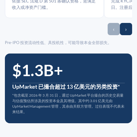
依据 SEC 法规 D 第 501 条确认资格，需满足
完成 KYC/A
收入或净资产门槛。
日。注册后指
‹
›
Pre-IPO 投资流动性低、具投机性，可能导致本金全部损失。
$1.3B+
UpMarket 已撮合超过 13 亿美元的另类投资*
*包含截至 2026 年 3 月 31 日，通过 UpMarket 平台撮合的历史交易量
与估值预估所涉及的投资本金及其增值。其中约 3.01 亿美元由
UpMarket Management 管理，其余由关联方管理。过往表现不代表未
来结果。