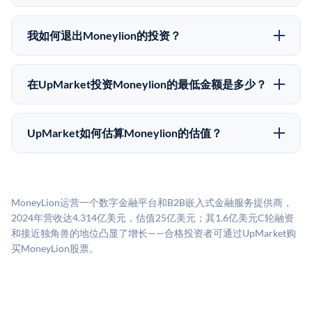
在Pre-IPO交易中，合格投资者通过二级市场平台从现有
应做好可能全部损失的准备。私有公司的估值在融资轮
股东（如员工、早期投资者或其他持有人）处购买股
次之间可能大幅波动。投资者应在投资前咨询其财务顾
我如何退出Moneylion的投资？
份。公司本身不会在这些交易中发行新股。UpMarket作
问并审阅所有发行文件。
Pre-IPO持股主要有两种退出途径：在二级市场将股份出
为FINRA注册的经纪交易商促成这些交易，代表双方处
售给其他买家，或持有直到公司完成IPO或被收购。两
理合规、文件和结算事宜。
在UpMarket投资Moneylion的最低金额是多少？
种途径都受限于转让限制、公司批准（优先购买权）和
UpMarket上大多数Pre-IPO产品的最低投资金额为
市场条件。任何退出的时间都是不可预测的，投资者应
50,000美元。具体金额可能因产品和股份供应情况而有
做好多年持有的准备。
UpMarket如何估算Moneylion的估值？
所不同。创建 UpMarket账户或浏览可用投资无需任何
UpMarket的估值为，基于专有模型，综合多个数据来
费用。投资者仅在完成投资时支付交易相关费用。
源：融资轮次数据（Caplight）、营收估算（Sacra）、
二级市场定价以及上市公司可比数据。该模型对上市公
MoneyLion运营一个数字金融平台和B2B嵌入式金融服务提供商，
司可比倍数应用私有公司折扣，以反映流动性不足和信
2024年营收达4.314亿美元，估值25亿美元；其1.6亿美元C轮融资
息不对称。此估值不构成投资建议，可能与实际交易价
和接近独角兽的地位凸显了增长——合格投资者可通过UpMarket购
格存在重大差异。
买MoneyLion股票。