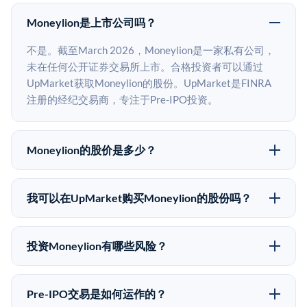
Moneylion是上市公司吗？
不是。截至March 2026，Moneylion是一家私有公司，
未在任何公开证券交易所上市。合格投资者可以通过
UpMarket获取Moneylion的股份。UpMarket是FINRA
注册的经纪交易商，专注于Pre-IPO投资。
Moneylion的股价是多少？
Moneylion没有公开股价，因为它是一家私有公司。最近
的已知股价来自其最近一轮融资。 二级市场上的Pre-
我可以在UpMarket购买Moneylion的股份吗？
IPO股价可能因供需和市场条件而与最近一轮融资价格
可以。合格投资者可以通过填写本页表单或在
有所不同。
upmarket.co创建账户来表达对Moneylion股份的投资意
投资Moneylion有哪些风险？
向。所有Pre-IPO产品视供应情况而定，最低投资金额为
Pre-IPO投资存在重大风险。Moneylion的股份流动性
50,000美元。UpMarket是FINRA注册的经纪交易商，
低，意味着没有公开市场可以快速出售。不存在确定的
自2019年以来已经纪超过5亿美元的另类投资。
Pre-IPO交易是如何运作的？
退出时间表或回报保证。该投资具有投机性质，投资者