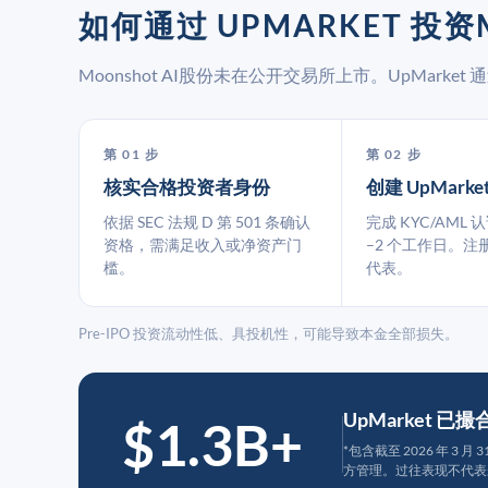
如何通过 UPMARKET 投资M
Moonshot AI股份未在公开交易所上市。UpMar
第 01 步
第 02 步
核实合格投资者身份
创建 UpMarke
依据 SEC 法规 D 第 501 条确认
完成 KYC/AML 
资格，需满足收入或净资产门
–2 个工作日。注
槛。
代表。
Pre-IPO 投资流动性低、具投机性，可能导致本金全部损失。
UpMarket 已
$1.3B+
*包含截至 2026 年 3 
方管理。过往表现不代表