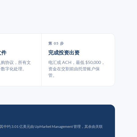
第 05 步
文件
完成投资出资
认购协议，所有文
电汇或 ACH，最低 $50,000，
台数字化处理。
资金在交割前由托管账户保
管。
 3.01 亿美元由 UpMarket Management 管理，其余由关联