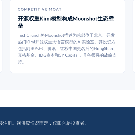
COMPETITIVE MOAT
开源权重Kimi模型构成Moonshot生态壁
垒
TechCrunch将Moonshot描述为总部位于北京、开发
热门Kimi开源权重大语言模型的AI实验室。其投资方
包括阿里巴巴、腾讯、红杉中国更名后的HongShan、
真格基金、IDG资本和5Y Capital，具备很强的战略支
持。
接注册。视供应情况而定，仅限合格投资者。