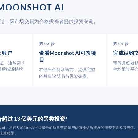
OONSHOT AI
ket 通过二级市场交易为合格投资者提供投资渠道。
第 03 步
第 04 步
t 账户
查看Moonshot AI可投项
完成认购
目
认证，通常需 1
审阅并签署
册后指派持牌
件均通过平
在做出任何承诺前，提供完整
的募集说明书与风险披露。
撮合超过 13 亿美元的另类投资*
月 31 日，通过 UpMarket 平台撮合的历史交易量与估值预估所涉及的投资本金及其增值。其中约
未来结果。